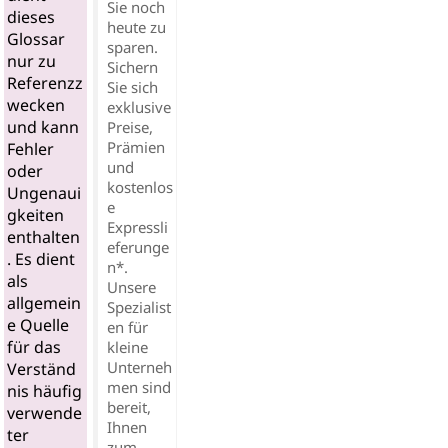
Sie noch
dieses
heute zu
Glossar
sparen.
nur zu
Sichern
Referenzz
Sie sich
wecken
exklusive
und kann
Preise,
Prämien
Fehler
und
oder
kostenlos
Ungenaui
e
gkeiten
Expressli
enthalten
eferunge
. Es dient
n*.
als
Unsere
allgemein
Spezialist
e Quelle
en für
für das
kleine
Unterneh
Verständ
men sind
nis häufig
bereit,
verwende
Ihnen
ter
zum