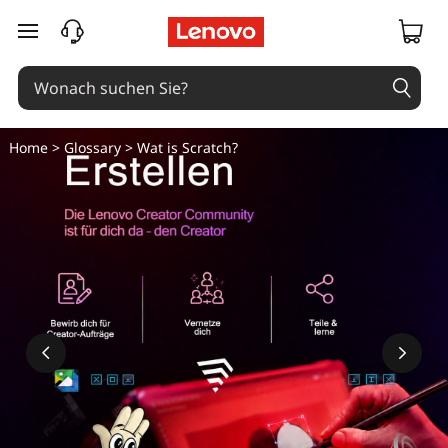
W
zum Hauptinhalt springen
a
s
i
Home
>
Glossary
> Wat is Scratch?
s
t
e
i
n
K