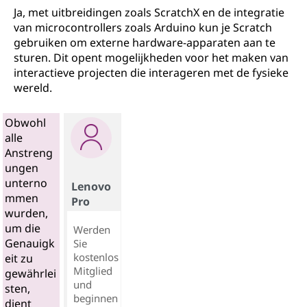
Ja, met uitbreidingen zoals ScratchX en de integratie
van microcontrollers zoals Arduino kun je Scratch
gebruiken om externe hardware-apparaten aan te
sturen. Dit opent mogelijkheden voor het maken van
interactieve projecten die interageren met de fysieke
wereld.
Obwohl
alle
Anstreng
ungen
unterno
Lenovo
mmen
Pro
wurden,
um die
Werden
Genauigk
Sie
kostenlos
eit zu
Mitglied
gewährlei
und
sten,
beginnen
dient