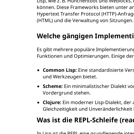
Lisp, wie z. B. Hunchentoot und Weblocks
können. Diese Frameworks bieten unter 
Hypertext Transfer Protocol (HTTP)-Anfra
(HTML) und die Verwaltung von Sitzungen.
Welche gängigen Implementie
Es gibt mehrere populäre Implementierunge
Funktionen und Optimierungen. Einige de
Common Lisp:
Eine standardisierte Vers
und Werkzeugen bietet.
Scheme:
Ein minimalistischer Dialekt vo
Vordergrund stehen.
Clojure:
Ein moderner Lisp-Dialekt, der a
Gleichzeitigkeit und Unveränderlichkeit 
Was ist die REPL-Schleife (read
In Lisp ist die REPL eine grundlegende int