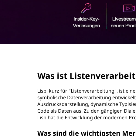
e
r
n
i
n
v
g
e
e
n
r
page hero 2/3
a
Was ist Listenverarbeit
r
b
Lisp, kurz für "Listenverarbeitung", ist ei
symbolische Datenverarbeitung entwickelt 
e
Ausdrucksdarstellung, dynamische Typisie
Code als Daten aus. Zu den gängigen Dial
i
Lisp hat die Entwicklung der modernen Pr
t
Was sind die wichtigsten Me