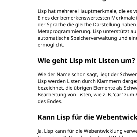
u
Lisp hat mehrere Hauptmerkmale, die es 
Eines der bemerkenswertesten Merkmale ist
n
der Sprache die gleiche Darstellung haben.
Metaprogrammierung. Lisp unterstützt au
g
automatische Speicherverwaltung und eine f
ermöglicht.
(
L
Wie geht Lisp mit Listen um?
i
Wie der Name schon sagt, liegt der Schwer
Lisp werden Listen durch Klammern dargeste
s
bezeichnet, die übrigen Elemente als Schwa
Bearbeitung von Listen, wie z. B. 'car' zu
p
des Endes.
)
Kann Lisp für die Webentwic
?
Ja, Lisp kann für die Webentwicklung ver