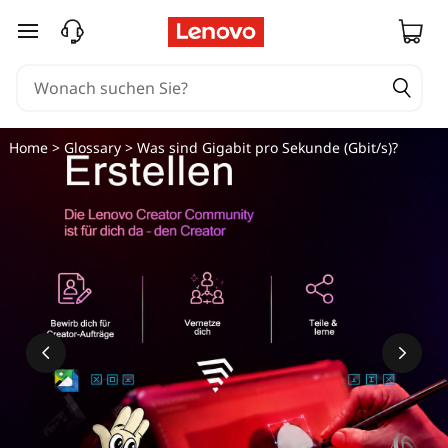
W
zum Hauptinhalt springen
a
s
s
Home
>
Glossary
> Was sind Gigabit pro Sekunde (Gbit/s)?
i
n
d
G
i
g