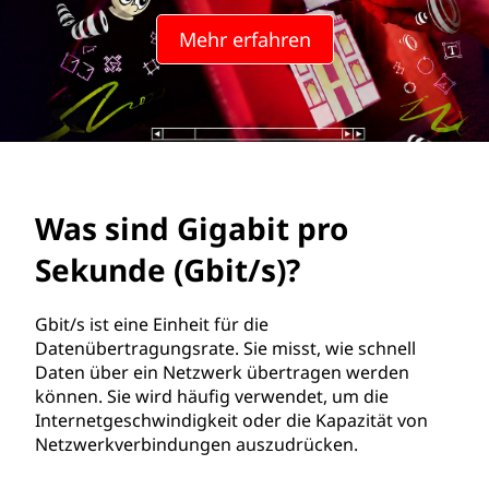
a
Mehr erfahren
b
i
t
p
Was sind Gigabit pro
r
Sekunde (Gbit/s)?
o
S
Gbit/s ist eine Einheit für die
Datenübertragungsrate. Sie misst, wie schnell
e
Daten über ein Netzwerk übertragen werden
können. Sie wird häufig verwendet, um die
k
Internetgeschwindigkeit oder die Kapazität von
Netzwerkverbindungen auszudrücken.
u