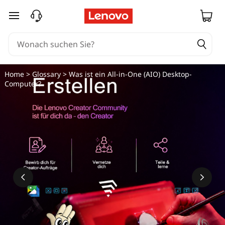
W
zum Hauptinhalt springen
a
s
i
Home
>
Glossary
> Was ist ein All-in-One (AIO) Desktop-
Computer?
s
t
e
i
n
A