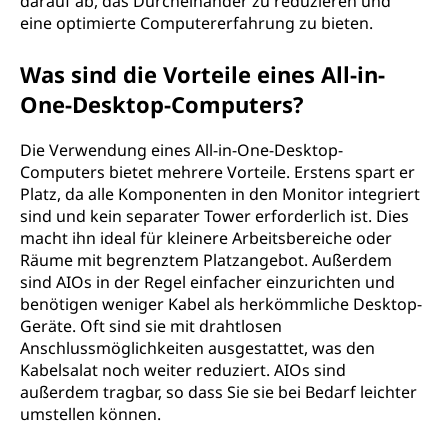
darauf ab, das Durcheinander zu reduzieren und
I
eine optimierte Computererfahrung zu bieten.
O
Was sind die Vorteile eines All-in-
One-Desktop-Computers?
)
D
Die Verwendung eines All-in-One-Desktop-
Computers bietet mehrere Vorteile. Erstens spart er
e
Platz, da alle Komponenten in den Monitor integriert
sind und kein separater Tower erforderlich ist. Dies
s
macht ihn ideal für kleinere Arbeitsbereiche oder
Räume mit begrenztem Platzangebot. Außerdem
k
sind AIOs in der Regel einfacher einzurichten und
benötigen weniger Kabel als herkömmliche Desktop-
t
Geräte. Oft sind sie mit drahtlosen
Anschlussmöglichkeiten ausgestattet, was den
o
Kabelsalat noch weiter reduziert. AIOs sind
außerdem tragbar, so dass Sie sie bei Bedarf leichter
p
umstellen können.