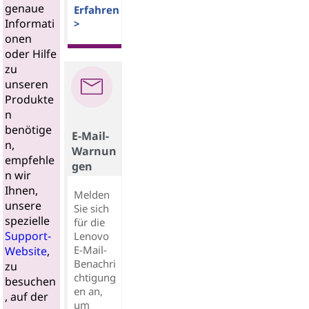
genaue
Erfahren
Informati
>
onen
oder Hilfe
zu
unseren
Produkte
n
benötige
E-Mail-
n,
Warnun
empfehle
gen
n wir
Ihnen,
Melden
unsere
Sie sich
spezielle
für die
Support-
Lenovo
E-Mail-
Website
,
Benachri
zu
chtigung
besuchen
en an,
, auf der
um