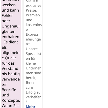
Sie sich
wecken
exklusive
und kann
Preise,
Prämien
Fehler
und
oder
kostenlos
Ungenaui
e
gkeiten
Expressli
enthalten
eferunge
. Es dient
n*.
als
Unsere
allgemein
Spezialist
e Quelle
en für
für das
kleine
Unterneh
Verständ
men sind
nis häufig
bereit,
verwende
Ihnen
ter
zum
Begriffe
Erfolg zu
und
verhelfen
Konzepte.
!
Wenn Sie
Mehr