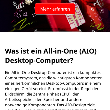
l
Mehr erfahren
l
-
i
n
Was ist ein All-in-One (AIO)
-
Desktop-Computer?
O
n
Ein All-in-One-Desktop-Computer ist ein kompaktes
Computersystem, das die wichtigsten Komponenten
e
eines herkömmlichen Desktop-Computers in einem
einzigen Gerät vereint. Er umfasst in der Regel den
(
Bildschirm, die Zentraleinheit (CPU), den
Arbeitsspeicher, den Speicher und andere
A
notwendige Komponenten. Das AIO-Design zielt