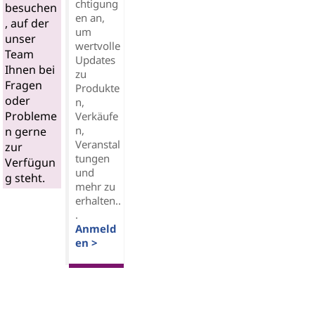
chtigung
besuchen
en an,
, auf der
um
unser
wertvolle
Team
Updates
Ihnen bei
zu
Fragen
Produkte
oder
n,
Probleme
Verkäufe
n,
n gerne
Veranstal
zur
tungen
Verfügun
und
g steht.
mehr zu
erhalten..
.
Anmeld
en >