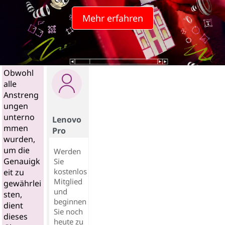
Mehr erfahren
Obwohl
alle
Anstreng
ungen
unterno
Lenovo
mmen
Pro
wurden,
um die
Werden
Genauigk
Sie
kostenlos
eit zu
Mitglied
gewährlei
und
sten,
beginnen
dient
Sie noch
dieses
heute zu