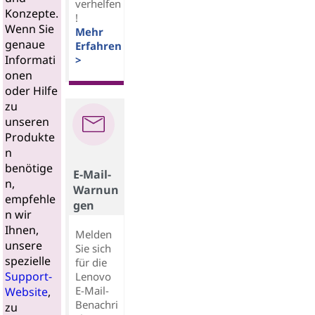
verhelfen
Konzepte.
!
Wenn Sie
Mehr
genaue
Erfahren
Informati
>
onen
oder Hilfe
zu
unseren
Produkte
n
benötige
E-Mail-
n,
Warnun
empfehle
gen
n wir
Ihnen,
Melden
unsere
Sie sich
spezielle
für die
Support-
Lenovo
E-Mail-
Website
,
Benachri
zu