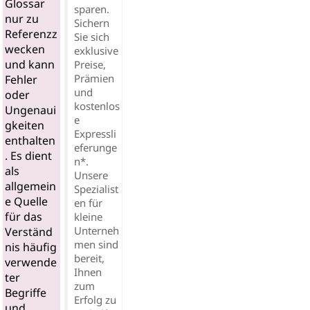
Glossar
sparen.
nur zu
Sichern
Referenzz
Sie sich
wecken
exklusive
und kann
Preise,
Prämien
Fehler
und
oder
kostenlos
Ungenaui
e
gkeiten
Expressli
enthalten
eferunge
. Es dient
n*.
als
Unsere
allgemein
Spezialist
e Quelle
en für
für das
kleine
Unterneh
Verständ
men sind
nis häufig
bereit,
verwende
Ihnen
ter
zum
Begriffe
Erfolg zu
und