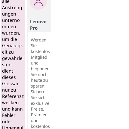
alle
Anstreng
ungen
unterno
Lenovo
mmen
Pro
wurden,
um die
Werden
Genauigk
Sie
kostenlos
eit zu
Mitglied
gewährlei
und
sten,
beginnen
dient
Sie noch
dieses
heute zu
Glossar
sparen.
nur zu
Sichern
Referenzz
Sie sich
wecken
exklusive
und kann
Preise,
Prämien
Fehler
und
oder
kostenlos
Ungenaui