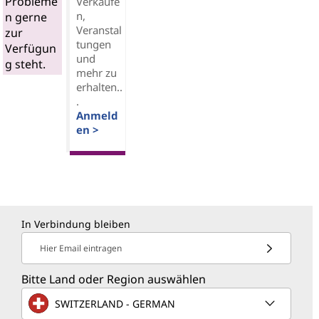
Probleme
Verkäufe
n,
n gerne
Veranstal
zur
tungen
Verfügun
und
g steht.
mehr zu
erhalten..
.
Anmeld
en >
In Verbindung bleiben
Hier Email eintragen
Bitte Land oder Region auswählen
SWITZERLAND - GERMAN