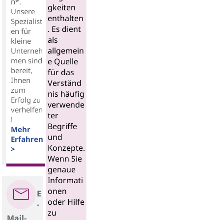
n*.
gkeiten
Unsere
enthalten
Spezialist
. Es dient
en für
als
kleine
allgemein
Unterneh
men sind
e Quelle
bereit,
für das
Ihnen
Verständ
zum
nis häufig
Erfolg zu
verwende
verhelfen
ter
!
Begriffe
Mehr
und
Erfahren
Konzepte.
>
Wenn Sie
genaue
Informati
onen
E
oder Hilfe
-
zu
Mail-