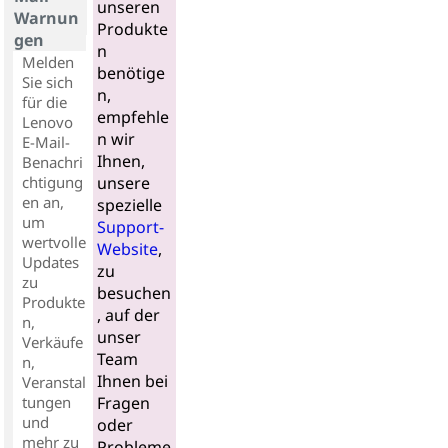
unseren
Warnun
Produkte
gen
n
Melden
benötige
Sie sich
n,
für die
empfehle
Lenovo
n wir
E-Mail-
Ihnen,
Benachri
chtigung
unsere
en an,
spezielle
um
Support-
wertvolle
Website
,
Updates
zu
zu
besuchen
Produkte
, auf der
n,
unser
Verkäufe
Team
n,
Ihnen bei
Veranstal
tungen
Fragen
und
oder
mehr zu
Probleme