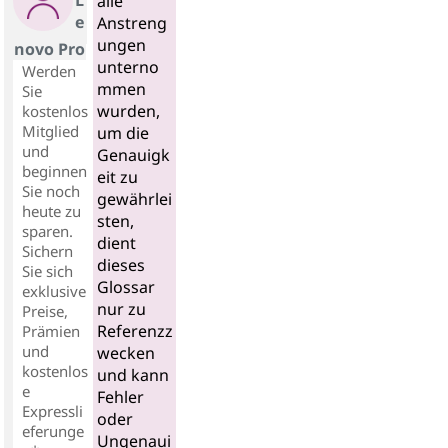
alle
e
Anstreng
ungen
novo Pro
unterno
Werden
mmen
Sie
wurden,
kostenlos
Mitglied
um die
und
Genauigk
beginnen
eit zu
Sie noch
gewährlei
heute zu
sten,
sparen.
dient
Sichern
dieses
Sie sich
Glossar
exklusive
nur zu
Preise,
Referenzz
Prämien
und
wecken
kostenlos
und kann
e
Fehler
Expressli
oder
eferunge
Ungenaui