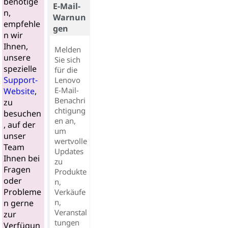
benötige
E-Mail-
n,
Warnun
empfehle
gen
n wir
Ihnen,
Melden
unsere
Sie sich
spezielle
für die
Support-
Lenovo
E-Mail-
Website
,
Benachri
zu
chtigung
besuchen
en an,
, auf der
um
unser
wertvolle
Team
Updates
Ihnen bei
zu
Fragen
Produkte
oder
n,
Probleme
Verkäufe
n,
n gerne
Veranstal
zur
tungen
Verfügun