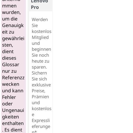
Lenovo
mmen
Pro
wurden,
um die
Werden
Genauigk
Sie
kostenlos
eit zu
Mitglied
gewährlei
und
sten,
beginnen
dient
Sie noch
dieses
heute zu
Glossar
sparen.
nur zu
Sichern
Referenzz
Sie sich
wecken
exklusive
und kann
Preise,
Prämien
Fehler
und
oder
kostenlos
Ungenaui
e
gkeiten
Expressli
enthalten
eferunge
. Es dient
n*.