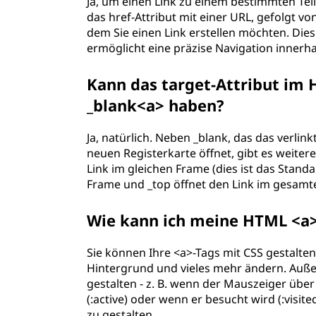
Ja, um einen Link zu einem bestimmten Tei
das href-Attribut mit einer URL, gefolgt v
dem Sie einen Link erstellen möchten. Die
ermöglicht eine präzise Navigation innerh
Kann das target-Attribut im 
_blank<a> haben?
Ja, natürlich. Neben _blank, das das verli
neuen Registerkarte öffnet, gibt es weiter
Link im gleichen Frame (dies ist das Stand
Frame und _top öffnet den Link im gesamte
Wie kann ich meine HTML <a>
Sie können Ihre <a>-Tags mit CSS gestalten.
Hintergrund und vieles mehr ändern. Auße
gestalten - z. B. wenn der Mauszeiger über 
(:active) oder wenn er besucht wird (:visit
zu gestalten.