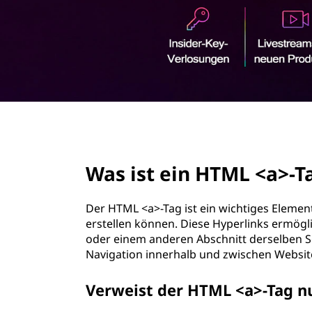
T
r
M
i
n
L
g
e
-
n
T
page hero 2/3
a
Was ist ein HTML <a>-
g
?
Der HTML <a>-Tag ist ein wichtiges Elemen
erstellen können. Diese Hyperlinks ermögli
oder einem anderen Abschnitt derselben Se
Navigation innerhalb und zwischen Websit
Verweist der HTML <a>-Tag n