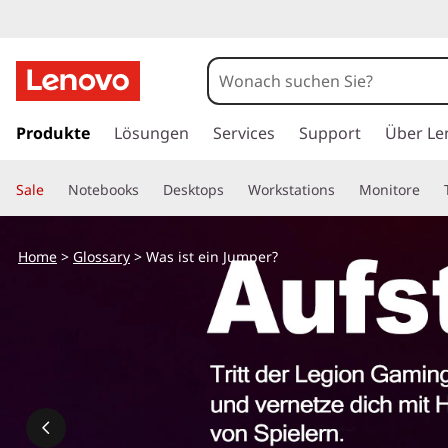
W
a
s
z
u
Produkte
Lösungen
Services
Support
Über Le
i
m
H
s
Sale
Notebooks
Desktops
Workstations
Monitore
a
u
t
p
Home
>
Glossary
> Was ist ein Jumper?
t
e
i
n
i
h
a
n
l
t
J
s
p