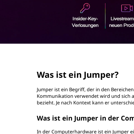
u
r
m
i
n
p
g
e
e
n
r
page hero 2/3
?
Was ist ein Jumper?
Jumper ist ein Begriff, der in den Bereic
Kommunikation verwendet wird und sich 
bezieht. Je nach Kontext kann er untersch
Was ist ein Jumper in der C
In der Computerhardware ist ein Jumper ei