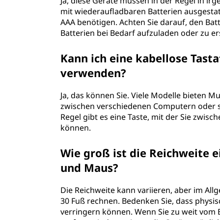
a
Ja, diese Geräte müssen in der Regel in ir
mit wiederaufladbaren Batterien ausgesta
u
AAA benötigen. Achten Sie darauf, den Bat
Batterien bei Bedarf aufzuladen oder zu er
s
Kann ich eine kabellose Tas
?
verwenden?
Ja, das können Sie. Viele Modelle bieten Mu
zwischen verschiedenen Computern oder s
Regel gibt es eine Taste, mit der Sie zwis
können.
Wie groß ist die Reichweite e
und Maus?
Die Reichweite kann variieren, aber im Al
30 Fuß rechnen. Bedenken Sie, dass physi
verringern können. Wenn Sie zu weit vom