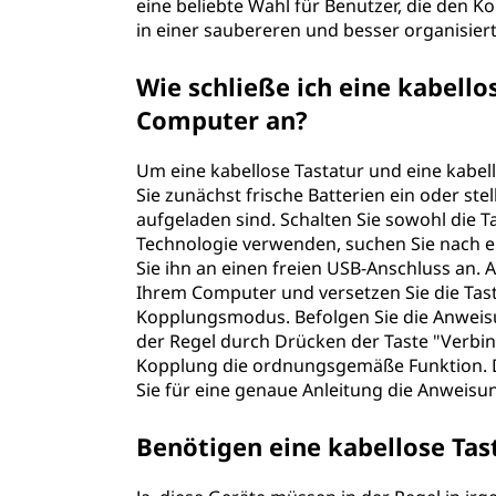
eine beliebte Wahl für Benutzer, die den 
s
in einer saubereren und besser organisie
t
Wie schließe ich eine kabell
a
Computer an?
t
Um eine kabellose Tastatur und eine kabe
Sie zunächst frische Batterien ein oder ste
u
aufgeladen sind. Schalten Sie sowohl die T
Technologie verwenden, suchen Sie nach e
r
Sie ihn an einen freien USB-Anschluss an. 
Ihrem Computer und versetzen Sie die Tas
u
Kopplungsmodus. Befolgen Sie die Anweisu
der Regel durch Drücken der Taste "Verbi
n
Kopplung die ordnungsgemäße Funktion. Die
Sie für eine genaue Anleitung die Anweisun
d
Benötigen eine kabellose Tas
M