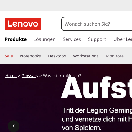
z
u
Produkte
Lösungen
Services
Support
Über Le
m
H
Sale
Notebooks
Desktops
Workstations
Monitore
a
u
p
Home
>
Glossary
> Was ist trunkieren?
t
i
n
h
a
l
t
s
p