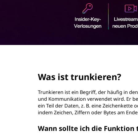
r
i
n
g
e
n
page hero 2/3
Was ist trunkieren?
Trunkieren ist ein Begriff, der häufig in 
und Kommunikation verwendet wird. Er bez
ein Teil der Daten, z. B. eine Zeichenkette
indem Zeichen, Ziffern oder Bytes am Ende
Wann sollte ich die Funktion