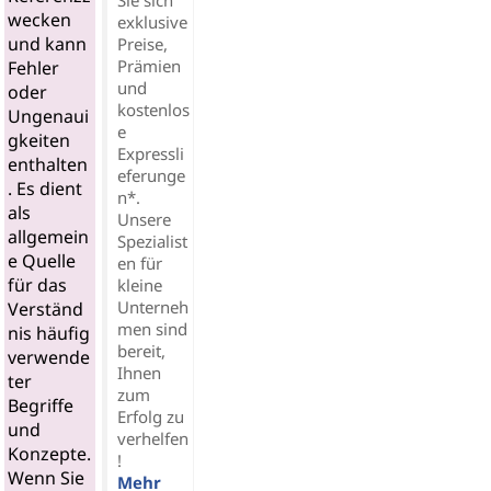
wecken
exklusive
und kann
Preise,
Prämien
Fehler
und
oder
kostenlos
Ungenaui
e
gkeiten
Expressli
enthalten
eferunge
. Es dient
n*.
als
Unsere
allgemein
Spezialist
e Quelle
en für
für das
kleine
Unterneh
Verständ
men sind
nis häufig
bereit,
verwende
Ihnen
ter
zum
Begriffe
Erfolg zu
und
verhelfen
Konzepte.
!
Wenn Sie
Mehr