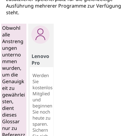
Ausführung mehrerer Programme zur Verfügung
steht.
Obwohl
alle
Anstreng
ungen
unterno
Lenovo
mmen
Pro
wurden,
um die
Werden
Genauigk
Sie
kostenlos
eit zu
Mitglied
gewährlei
und
sten,
beginnen
dient
Sie noch
dieses
heute zu
Glossar
sparen.
nur zu
Sichern
Referenzz
Sie sich