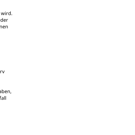
 wird.
oder
nnen
rv
aben,
all