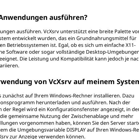
1-Anwendungen ausführen?
ungen ausführen. VcXsrv unterstützt eine breite Palette vo
tem entwickelt wurden, das ein Grundnahrungsmittel für
n Betriebssystemen ist. Egal, ob es sich um einfache X11-
che Software oder sogar vollständige Desktop-Umgebunge
geeignet. Die Leistung und Kompatibilität kann jedoch je na
riieren.
erwendung von VcXsrv auf meinem Syste
 zunächst auf Ihrem Windows-Rechner installieren. Dazu
ationsprogramm herunterladen und ausführen. Nach der
In der Regel wird ein Konfigurationsfenster angezeigt, in de
e, die gemeinsame Nutzung der Zwischenablage und mehr
stellungen vorgenommen haben, können Sie den Server start
stem die Umgebungsvariable DISPLAY auf Ihren Windows-R
Xsrv zur Anzeige verwenden können.