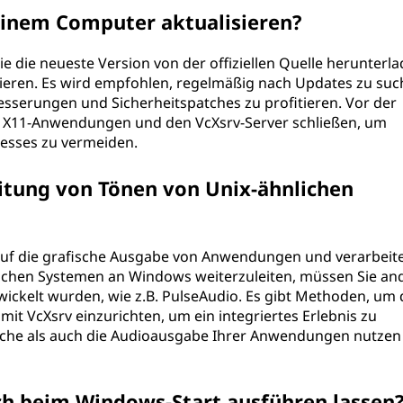
einem Computer aktualisieren?
e die neueste Version von der offiziellen Quelle herunterl
lieren. Es wird empfohlen, regelmäßig nach Updates zu suc
sserungen und Sicherheitspatches zu profitieren. Vor der
den X11-Anwendungen und den VcXsrv-Server schließen, um
zesses zu vermeiden.
eitung von Tönen von Unix-ähnlichen
e auf die grafische Ausgabe von Anwendungen und verarbeit
ichen Systemen an Windows weiterzuleiten, müssen Sie an
ickelt wurden, wie z.B. PulseAudio. Es gibt Methoden, um 
it VcXsrv einzurichten, um ein integriertes Erlebnis zu
ische als auch die Audioausgabe Ihrer Anwendungen nutzen
ch beim Windows-Start ausführen lassen