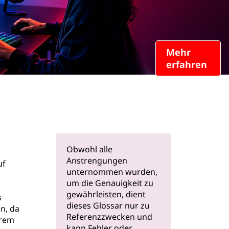
Mehr
erfahren
Obwohl alle
Anstrengungen
uf
unternommen wurden,
um die Genauigkeit zu
gewährleisten, dient
s
dieses Glossar nur zu
n, da
Referenzzwecken und
hrem
kann Fehler oder