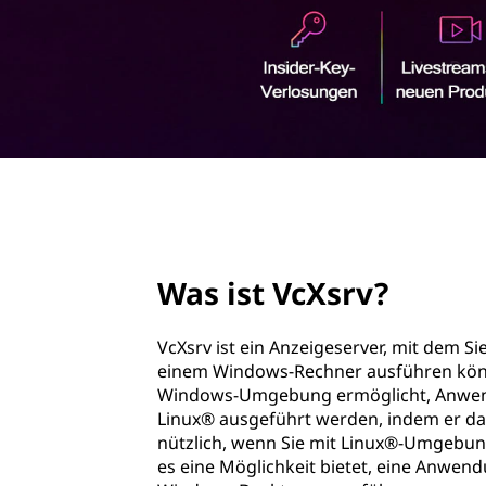
r
r
v
i
n
?
g
e
n
page hero 2/3
Was ist VcXsrv?
VcXsrv ist ein Anzeigeserver, mit dem S
einem Windows-Rechner ausführen können
Windows-Umgebung ermöglicht, Anwend
Linux® ausgeführt werden, indem er das
nützlich, wenn Sie mit Linux®-Umgebun
es eine Möglichkeit bietet, eine Anwen