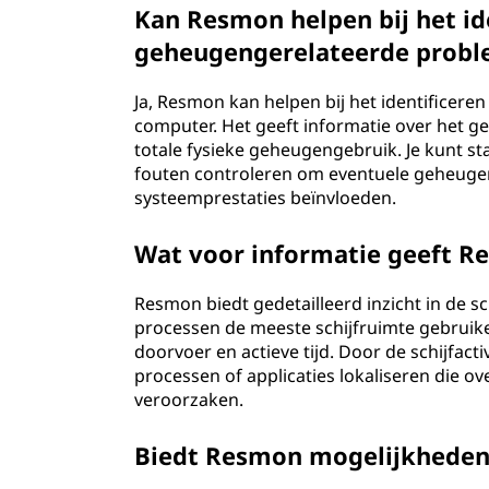
o
Kan Resmon helpen bij het id
n
geheugengerelateerde prob
)
Ja, Resmon kan helpen bij het identificer
computer. Het geeft informatie over het g
?
totale fysieke geheugengebruik. Je kunt st
fouten controleren om eventuele geheugen
systeemprestaties beïnvloeden.
Wat voor informatie geeft Re
Resmon biedt gedetailleerd inzicht in de sch
processen de meeste schijfruimte gebruiken
doorvoer en actieve tijd. Door de schijfacti
processen of applicaties lokaliseren die ov
veroorzaken.
Biedt Resmon mogelijkhede