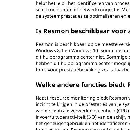
helpt het je bij het identificeren van pro
schijfknelpunten of netwerkcongestie. Me
de systeemprestaties te optimaliseren en
Is Resmon beschikbaar voor 
Resmon is beschikbaar op de meeste vers
Windows 8.1 en Windows 10. Sommige oude
dit hulpprogramma echter niet. Sommige o
hebben dit hulpprogramma echter mogelijk 
tools voor prestatiebewaking zoals Taakb
Welke andere functies biedt
Naast resource monitoring biedt Resmon ve
inzicht te krijgen in de prestaties van je 
van de centrale verwerkingseenheid (CPU) 
invoer/uitvoeractiviteit (I/O) van de schij
het geheugengebruik en het identificeren
functies maken Resmon een veelzijdig hul