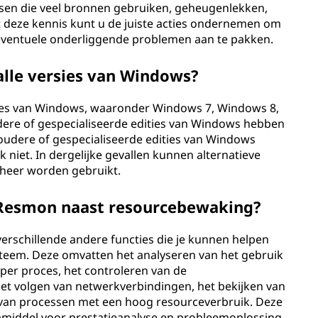
cessen die veel bronnen gebruiken, geheugenlekken,
t deze kennis kunt u de juiste acties ondernemen om
 eventuele onderliggende problemen aan te pakken.
alle versies van Windows?
ies van Windows, waaronder Windows 7, Windows 8,
re of gespecialiseerde edities van Windows hebben
udere of gespecialiseerde edities van Windows
niet. In dergelijke gevallen kunnen alternatieve
eheer worden gebruikt.
 Resmon naast resourcebewaking?
rschillende andere functies die je kunnen helpen
systeem. Deze omvatten het analyseren van het gebruik
per proces, het controleren van de
f, het volgen van netwerkverbindingen, het bekijken van
 van processen met een hoog resourceverbruik. Deze
pmiddel voor prestatieanalyse en probleemoplossing.