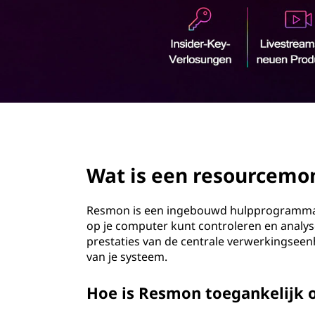
e
r
s
i
n
s
g
e
o
n
u
page hero 2/3
r
Wat is een resourcemo
c
e
Resmon is een ingebouwd hulpprogramma
op je computer kunt controleren en analys
n
prestaties van de centrale verwerkingseen
van je systeem.
m
Hoe is Resmon toegankelijk
o