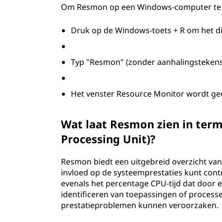
Om Resmon op een Windows-computer te 
n
i
Druk op de Windows-toets + R om het d
t
Typ "Resmon" (zonder aanhalingstekens)
o
Het venster Resource Monitor wordt geo
r
(
Wat laat Resmon zien in ter
R
Processing Unit)?
e
Resmon biedt een uitgebreid overzicht van
invloed op de systeemprestaties kunt cont
s
evenals het percentage CPU-tijd dat door el
identificeren van toepassingen of process
m
prestatieproblemen kunnen veroorzaken.