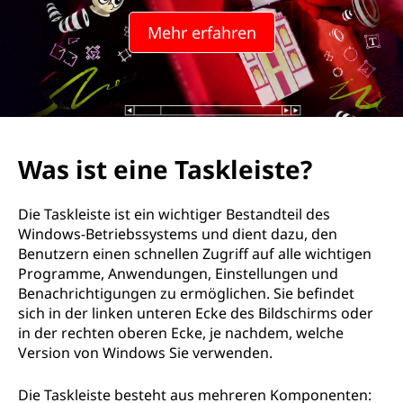
T
Mehr erfahren
a
s
k
l
Was ist eine Taskleiste?
e
Die Taskleiste ist ein wichtiger Bestandteil des
i
Windows-Betriebssystems und dient dazu, den
Benutzern einen schnellen Zugriff auf alle wichtigen
s
Programme, Anwendungen, Einstellungen und
Benachrichtigungen zu ermöglichen. Sie befindet
t
sich in der linken unteren Ecke des Bildschirms oder
in der rechten oberen Ecke, je nachdem, welche
e
Version von Windows Sie verwenden.
?
Die Taskleiste besteht aus mehreren Komponenten: