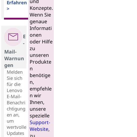
und
Erfahren
Konzepte.
>
Wenn Sie
genaue
Informati
onen
E
oder Hilfe
-
zu
Mail-
unseren
Warnun
Produkte
gen
n
Melden
benötige
Sie sich
n,
für die
empfehle
Lenovo
n wir
E-Mail-
Ihnen,
Benachri
chtigung
unsere
en an,
spezielle
um
Support-
wertvolle
Website
,
Updates
zu