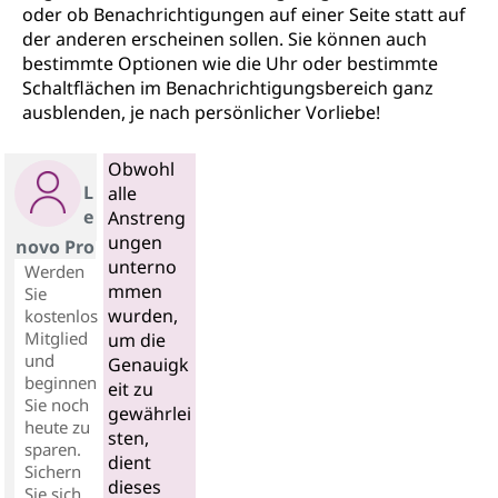
oder ob Benachrichtigungen auf einer Seite statt auf
der anderen erscheinen sollen. Sie können auch
bestimmte Optionen wie die Uhr oder bestimmte
Schaltflächen im Benachrichtigungsbereich ganz
ausblenden, je nach persönlicher Vorliebe!
Obwohl
L
alle
e
Anstreng
ungen
novo Pro
unterno
Werden
mmen
Sie
wurden,
kostenlos
Mitglied
um die
und
Genauigk
beginnen
eit zu
Sie noch
gewährlei
heute zu
sten,
sparen.
dient
Sichern
dieses
Sie sich