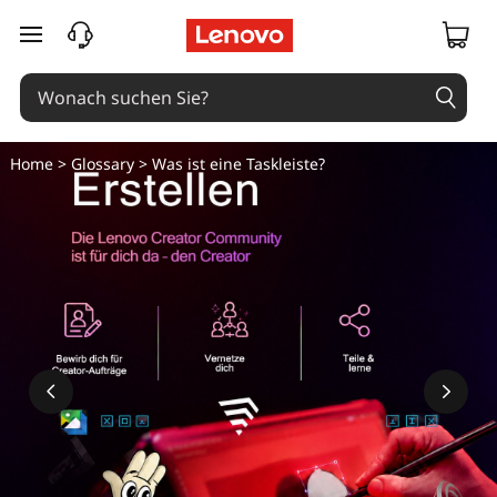
W
zum Hauptinhalt springen
a
s
i
Home
>
Glossary
> Was ist eine Taskleiste?
s
t
e
i
n
e