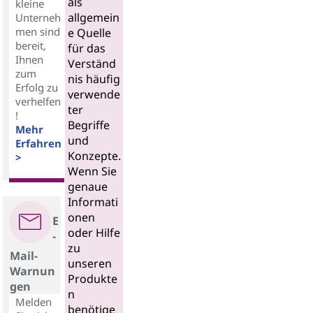
als
kleine
allgemein
Unterneh
men sind
e Quelle
bereit,
für das
Ihnen
Verständ
zum
nis häufig
Erfolg zu
verwende
verhelfen
ter
!
Begriffe
Mehr
und
Erfahren
Konzepte.
>
Wenn Sie
genaue
Informati
onen
E
oder Hilfe
-
zu
Mail-
unseren
Warnun
Produkte
gen
n
Melden
benötige