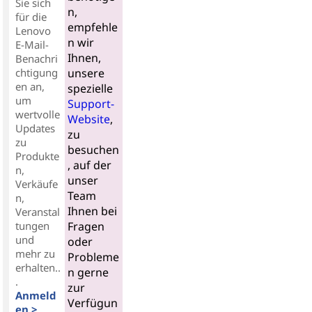
Sie sich
n,
für die
empfehle
Lenovo
n wir
E-Mail-
Ihnen,
Benachri
chtigung
unsere
en an,
spezielle
um
Support-
wertvolle
Website
,
Updates
zu
zu
besuchen
Produkte
, auf der
n,
unser
Verkäufe
Team
n,
Ihnen bei
Veranstal
tungen
Fragen
und
oder
mehr zu
Probleme
erhalten..
n gerne
.
zur
Anmeld
Verfügun
en >