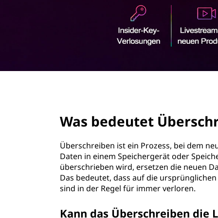
s
r
c
i
n
h
g
e
r
n
e
page hero 2/3
i
Was bedeutet Übersch
b
e
Überschreiben ist ein Prozess, bei dem n
Daten in einem Speichergerät oder Speich
n
überschrieben wird, ersetzen die neuen Da
Das bedeutet, dass auf die ursprünglichen
?
sind in der Regel für immer verloren.
Kann das Überschreiben die L