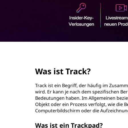
r
i
n
g
e
n
page hero 2/3
Was ist Track?
Track ist ein Begriff, der häufig im Zus
wird. Er kann je nach dem spezifischen Ber
Bedeutungen haben. Im Allgemeinen bezieht
Objekt oder ein Prozess verfolgt, wie die
Computerbildschirm oder die Aufzeichnung
Was ist ein Trackpad?