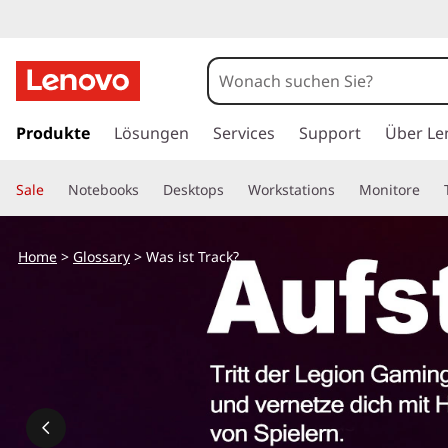
z
u
Produkte
Lösungen
Services
Support
Über Le
m
H
Sale
Notebooks
Desktops
Workstations
Monitore
a
u
p
Home
>
Glossary
> Was ist Track?
t
i
n
h
a
l
t
s
p