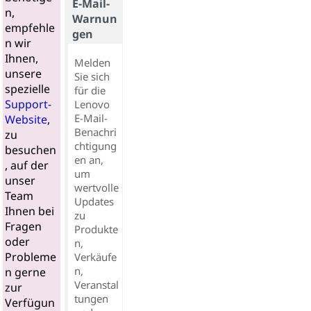
E-Mail-
n,
Warnun
empfehle
gen
n wir
Ihnen,
Melden
unsere
Sie sich
spezielle
für die
Support-
Lenovo
E-Mail-
Website
,
Benachri
zu
chtigung
besuchen
en an,
, auf der
um
unser
wertvolle
Team
Updates
Ihnen bei
zu
Fragen
Produkte
oder
n,
Probleme
Verkäufe
n,
n gerne
Veranstal
zur
tungen
Verfügun