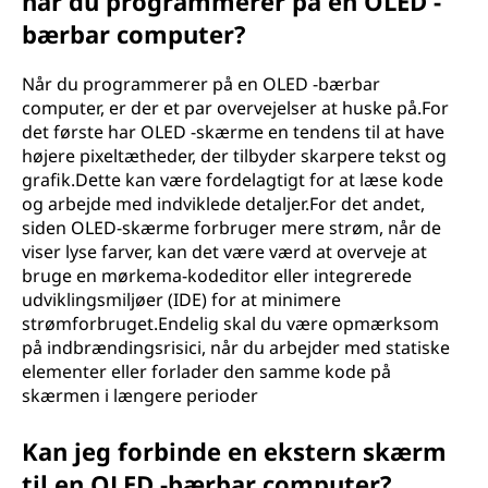
når du programmerer på en OLED -
bærbar computer?
Når du programmerer på en OLED -bærbar
computer, er der et par overvejelser at huske på.For
det første har OLED -skærme en tendens til at have
højere pixeltætheder, der tilbyder skarpere tekst og
grafik.Dette kan være fordelagtigt for at læse kode
og arbejde med indviklede detaljer.For det andet,
siden OLED-skærme forbruger mere strøm, når de
viser lyse farver, kan det være værd at overveje at
bruge en mørkema-kodeditor eller integrerede
udviklingsmiljøer (IDE) for at minimere
strømforbruget.Endelig skal du være opmærksom
på indbrændingsrisici, når du arbejder med statiske
elementer eller forlader den samme kode på
skærmen i længere perioder
Kan jeg forbinde en ekstern skærm
til en OLED -bærbar computer?