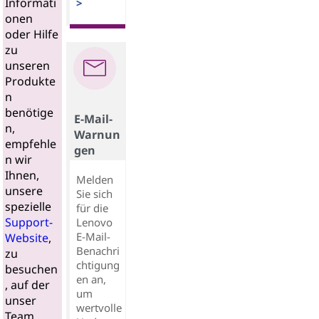
Informati
>
onen
oder Hilfe
zu
unseren
Produkte
n
benötige
E-Mail-
n,
Warnun
empfehle
gen
n wir
Ihnen,
Melden
unsere
Sie sich
spezielle
für die
Support-
Lenovo
E-Mail-
Website
,
Benachri
zu
chtigung
besuchen
en an,
, auf der
um
unser
wertvolle
Team