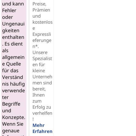
und kann
Preise,
Prämien
Fehler
und
oder
kostenlos
Ungenaui
e
gkeiten
Expressli
enthalten
eferunge
. Es dient
n*.
als
Unsere
allgemein
Spezialist
e Quelle
en für
für das
kleine
Unterneh
Verständ
men sind
nis häufig
bereit,
verwende
Ihnen
ter
zum
Begriffe
Erfolg zu
und
verhelfen
Konzepte.
!
Wenn Sie
Mehr
genaue
Erfahren