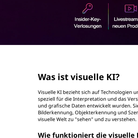
e
r
l
i
n
l
g
e
e
n
K
page hero 2/3
I
Was ist visuelle KI?
?
Visuelle KI bezieht sich auf Technologien u
speziell für die Interpretation und das Ver
und grafische Daten entwickelt wurden. Si
Bilderkennung, Objekterkennung und Szen
visuelle Welt zu "sehen" und zu verstehen.
Wie funktioniert die visuelle 