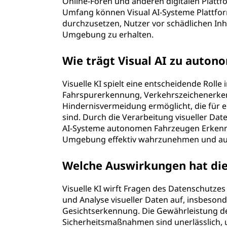
Online-Foren und anderen digitalen Plattfo
Umfang können Visual AI-Systeme Plattfor
durchzusetzen, Nutzer vor schädlichen Inh
Umgebung zu erhalten.
Wie trägt Visual AI zu auton
Visuelle KI spielt eine entscheidende Rol
Fahrspurerkennung, Verkehrszeichenerk
Hindernisvermeidung ermöglicht, die für ei
sind. Durch die Verarbeitung visueller Da
AI-Systeme autonomen Fahrzeugen Erkenntni
Umgebung effektiv wahrzunehmen und auf 
Welche Auswirkungen hat die 
Visuelle KI wirft Fragen des Datenschut
und Analyse visueller Daten auf, insbes
Gesichtserkennung. Die Gewährleistung d
Sicherheitsmaßnahmen sind unerlässlich,