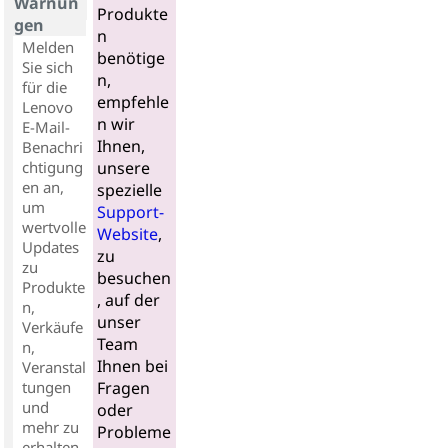
Warnun
Produkte
gen
n
Melden
benötige
Sie sich
n,
für die
empfehle
Lenovo
n wir
E-Mail-
Ihnen,
Benachri
chtigung
unsere
en an,
spezielle
um
Support-
wertvolle
Website
,
Updates
zu
zu
besuchen
Produkte
, auf der
n,
unser
Verkäufe
Team
n,
Ihnen bei
Veranstal
tungen
Fragen
und
oder
mehr zu
Probleme
erhalten..