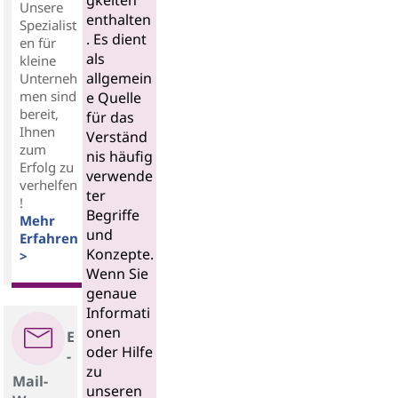
gkeiten
Unsere
enthalten
Spezialist
. Es dient
en für
als
kleine
allgemein
Unterneh
men sind
e Quelle
bereit,
für das
Ihnen
Verständ
zum
nis häufig
Erfolg zu
verwende
verhelfen
ter
!
Begriffe
Mehr
und
Erfahren
Konzepte.
>
Wenn Sie
genaue
Informati
onen
E
oder Hilfe
-
zu
Mail-
unseren