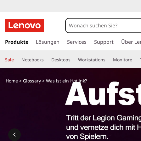
W
a
s
z
u
Produkte
Lösungen
Services
Support
Über Le
i
m
H
s
Sale
Notebooks
Desktops
Workstations
Monitore
a
u
t
p
Home
>
Glossary
> Was ist ein Hotlink?
t
e
i
n
i
h
a
n
l
t
H
s
p