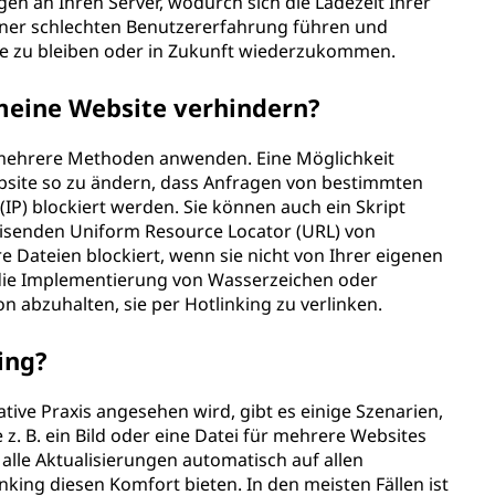
gen an Ihren Server, wodurch sich die Ladezeit Ihrer
iner schlechten Benutzererfahrung führen und
te zu bleiben oder in Zukunft wiederzukommen.
 meine Website verhindern?
 mehrere Methoden anwenden. Eine Möglichkeit
Website so zu ändern, dass Anfragen von bestimmten
P) blockiert werden. Sie können auch ein Skript
eisenden Uniform Resource Locator (URL) von
e Dateien blockiert, wenn sie nicht von Ihrer eigenen
 die Implementierung von Wasserzeichen oder
n abzuhalten, sie per Hotlinking zu verlinken.
ing?
ive Praxis angesehen wird, gibt es einige Szenarien,
 z. B. ein Bild oder eine Datei für mehrere Websites
alle Aktualisierungen automatisch auf allen
nking diesen Komfort bieten. In den meisten Fällen ist