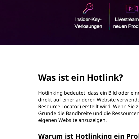
o
r
t
i
n
l
g
e
i
n
n
page hero 2/3
k
Was ist ein Hotlink?
?
Hotlinking bedeutet, dass ein Bild oder ein
direkt auf einer anderen Website verwende
Resource Locator) erstellt wird. Wenn Sie z
Grunde die Bandbreite und die Ressourcen 
eigenen Website anzuzeigen.
Warum ist Hotlinking ein Pr