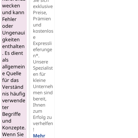
wecken
exklusive
und kann
Preise,
Prämien
Fehler
und
oder
kostenlos
Ungenaui
e
gkeiten
Expressli
enthalten
eferunge
. Es dient
n*.
als
Unsere
allgemein
Spezialist
e Quelle
en für
für das
kleine
Unterneh
Verständ
men sind
nis häufig
bereit,
verwende
Ihnen
ter
zum
Begriffe
Erfolg zu
und
verhelfen
Konzepte.
!
Wenn Sie
Mehr