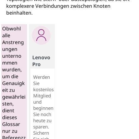
komplexere Verbindungen zwischen Knoten
beinhalten.
Obwohl
alle
Anstreng
ungen
unterno
Lenovo
mmen
Pro
wurden,
um die
Werden
Genauigk
Sie
kostenlos
eit zu
Mitglied
gewährlei
und
sten,
beginnen
dient
Sie noch
dieses
heute zu
Glossar
sparen.
nur zu
Sichern
Referenzz
Sie sich