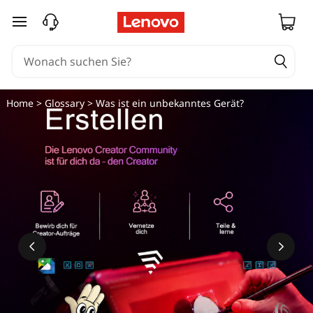
W
zum Hauptinhalt springen
a
s
i
Home
>
Glossary
> Was ist ein unbekanntes Gerät?
s
t
e
i
n
u