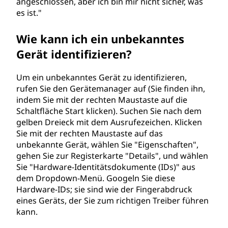
angeschlossen, aber ich bin mir nicht sicher, was
e
es ist."
r
Wie kann ich ein unbekanntes
Gerät identifizieren?
ä
t
Um ein unbekanntes Gerät zu identifizieren,
rufen Sie den Gerätemanager auf (Sie finden ihn,
?
indem Sie mit der rechten Maustaste auf die
Schaltfläche Start klicken). Suchen Sie nach dem
gelben Dreieck mit dem Ausrufezeichen. Klicken
Sie mit der rechten Maustaste auf das
unbekannte Gerät, wählen Sie "Eigenschaften",
gehen Sie zur Registerkarte "Details", und wählen
Sie "Hardware-Identitätsdokumente (IDs)" aus
dem Dropdown-Menü. Googeln Sie diese
Hardware-IDs; sie sind wie der Fingerabdruck
eines Geräts, der Sie zum richtigen Treiber führen
kann.