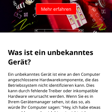
n
Mehr erfahren
b
e
k
a
Was ist ein unbekanntes
n
Gerät?
n
t
Ein unbekanntes Gerät ist eine an den Computer
angeschlossene Hardwarekomponente, die das
e
Betriebssystem nicht identifizieren kann. Dies
kann durch fehlende Treiber oder inkompatible
s
Hardware verursacht werden. Wenn Sie es in
Ihrem Gerätemanager sehen, ist das so, als
G
würde Ihr Computer sagen: "Hey, ich habe etwas