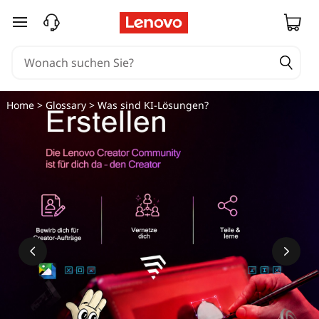
W
zum Hauptinhalt springen
a
s
s
Home
>
Glossary
> Was sind KI-Lösungen?
i
n
d
K
I
-