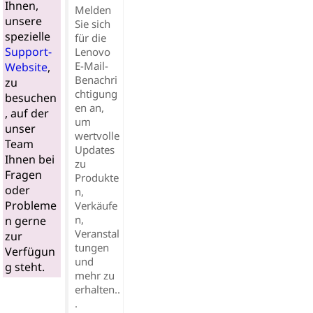
Ihnen,
Melden
unsere
Sie sich
spezielle
für die
Support-
Lenovo
E-Mail-
Website
,
Benachri
zu
chtigung
besuchen
en an,
, auf der
um
unser
wertvolle
Team
Updates
Ihnen bei
zu
Fragen
Produkte
oder
n,
Probleme
Verkäufe
n,
n gerne
Veranstal
zur
tungen
Verfügun
und
g steht.
mehr zu
erhalten..
.