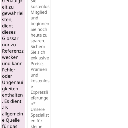
Genauigk
Sie
kostenlos
eit zu
Mitglied
gewährlei
und
sten,
beginnen
dient
Sie noch
dieses
heute zu
Glossar
sparen.
nur zu
Sichern
Referenzz
Sie sich
wecken
exklusive
und kann
Preise,
Prämien
Fehler
und
oder
kostenlos
Ungenaui
e
gkeiten
Expressli
enthalten
eferunge
. Es dient
n*.
als
Unsere
allgemein
Spezialist
e Quelle
en für
für das
kleine