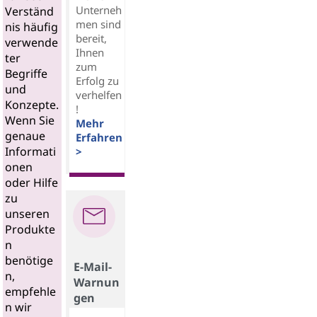
Unterneh
Verständ
men sind
nis häufig
bereit,
verwende
Ihnen
ter
zum
Begriffe
Erfolg zu
und
verhelfen
Konzepte.
!
Wenn Sie
Mehr
genaue
Erfahren
Informati
>
onen
oder Hilfe
zu
unseren
Produkte
n
benötige
E-Mail-
n,
Warnun
empfehle
gen
n wir