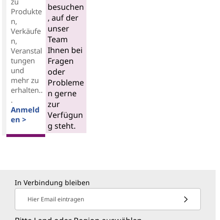
zu
besuchen
Produkte
, auf der
n,
unser
Verkäufe
Team
n,
Ihnen bei
Veranstal
tungen
Fragen
und
oder
mehr zu
Probleme
erhalten..
n gerne
.
zur
Anmeld
Verfügun
en >
g steht.
In Verbindung bleiben
Hier Email eintragen