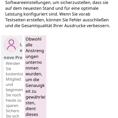
Softwareeinstellungen, um sicherzustellen, dass sie
auf dem neuesten Stand und für eine optimale
Leistung konfiguriert sind. Wenn Sie vorab
Testseiten erstellen, können Sie Fehler ausschließen
und die Gesamtqualität Ihrer Ausdrucke verbessern.
Obwohl
L
alle
e
Anstreng
ungen
novo Pro
unterno
Werden
mmen
Sie
wurden,
kostenlos
Mitglied
um die
und
Genauigk
beginnen
eit zu
Sie noch
gewährlei
heute zu
sten,
sparen.
dient
Sichern
dieses
Sie sich