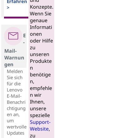
und
Erfahren
Konzepte.
>
Wenn Sie
genaue
Informati
onen
E
oder Hilfe
-
zu
Mail-
unseren
Warnun
Produkte
gen
n
Melden
benötige
Sie sich
n,
für die
empfehle
Lenovo
n wir
E-Mail-
Ihnen,
Benachri
chtigung
unsere
en an,
spezielle
um
Support-
wertvolle
Website
,
Updates
zu