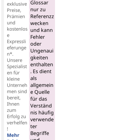
Glossar
exklusive
nur zu
Preise,
Referenzz
Prämien
und
wecken
kostenlos
und kann
e
Fehler
Expressli
oder
eferunge
Ungenaui
n*.
gkeiten
Unsere
enthalten
Spezialist
. Es dient
en für
als
kleine
allgemein
Unterneh
men sind
e Quelle
bereit,
für das
Ihnen
Verständ
zum
nis häufig
Erfolg zu
verwende
verhelfen
ter
!
Begriffe
Mehr