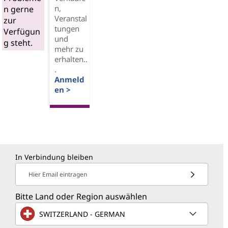
n,
n gerne
Veranstal
zur
tungen
Verfügun
und
g steht.
mehr zu
erhalten..
.
Anmeld
en >
In Verbindung bleiben
Hier Email eintragen
Bitte Land oder Region auswählen
SWITZERLAND - GERMAN