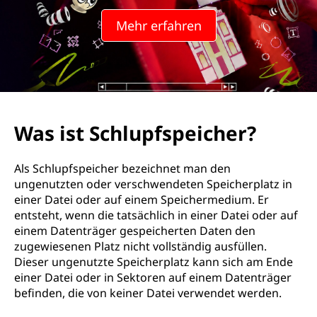
u
Mehr erfahren
p
f
s
p
Was ist Schlupfspeicher?
e
Als Schlupfspeicher bezeichnet man den
i
ungenutzten oder verschwendeten Speicherplatz in
einer Datei oder auf einem Speichermedium. Er
c
entsteht, wenn die tatsächlich in einer Datei oder auf
einem Datenträger gespeicherten Daten den
h
zugewiesenen Platz nicht vollständig ausfüllen.
Dieser ungenutzte Speicherplatz kann sich am Ende
e
einer Datei oder in Sektoren auf einem Datenträger
befinden, die von keiner Datei verwendet werden.
r