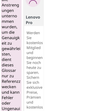
Anstreng
ungen
unterno
Lenovo
mmen
Pro
wurden,
um die
Werden
Genauigk
Sie
kostenlos
eit zu
Mitglied
gewährlei
und
sten,
beginnen
dient
Sie noch
dieses
heute zu
Glossar
sparen.
nur zu
Sichern
Referenzz
Sie sich
wecken
exklusive
und kann
Preise,
Prämien
Fehler
und
oder
kostenlos
Ungenaui