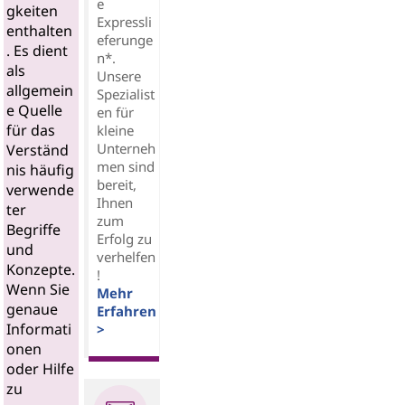
e
gkeiten
Expressli
enthalten
eferunge
. Es dient
n*.
als
Unsere
allgemein
Spezialist
e Quelle
en für
für das
kleine
Unterneh
Verständ
men sind
nis häufig
bereit,
verwende
Ihnen
ter
zum
Begriffe
Erfolg zu
und
verhelfen
Konzepte.
!
Wenn Sie
Mehr
genaue
Erfahren
Informati
>
onen
oder Hilfe
zu