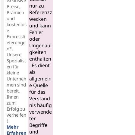
exklusive
nur zu
Preise,
Referenzz
Prämien
und
wecken
kostenlos
und kann
e
Fehler
Expressli
oder
eferunge
Ungenaui
n*.
gkeiten
Unsere
enthalten
Spezialist
. Es dient
en für
als
kleine
allgemein
Unterneh
men sind
e Quelle
bereit,
für das
Ihnen
Verständ
zum
nis häufig
Erfolg zu
verwende
verhelfen
ter
!
Begriffe
Mehr
und
Erfahren