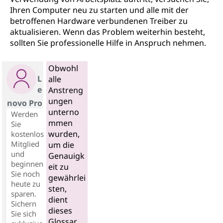
Ihren Computer neu zu starten und alle mit der
betroffenen Hardware verbundenen Treiber zu
aktualisieren. Wenn das Problem weiterhin besteht,
sollten Sie professionelle Hilfe in Anspruch nehmen.
Obwohl
L
alle
e
Anstreng
ungen
novo Pro
unterno
Werden
mmen
Sie
wurden,
kostenlos
Mitglied
um die
und
Genauigk
beginnen
eit zu
Sie noch
gewährlei
heute zu
sten,
sparen.
dient
Sichern
dieses
Sie sich
Glossar