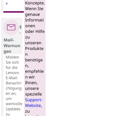
Konzepte.
>
Wenn Sie
genaue
Informati
onen
E
oder Hilfe
-
zu
Mail-
unseren
Warnun
Produkte
gen
n
Melden
benötige
Sie sich
n,
für die
empfehle
Lenovo
n wir
E-Mail-
Ihnen,
Benachri
chtigung
unsere
en an,
spezielle
um
Support-
wertvolle
Website
,
Updates
zu
zu