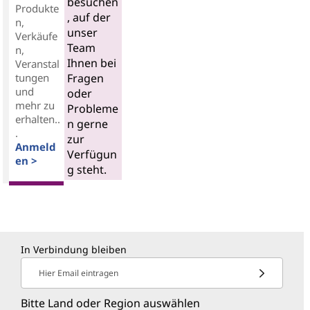
besuchen
Produkte
, auf der
n,
unser
Verkäufe
Team
n,
Ihnen bei
Veranstal
tungen
Fragen
und
oder
mehr zu
Probleme
erhalten..
n gerne
.
zur
Anmeld
Verfügun
en >
g steht.
In Verbindung bleiben
Hier Email eintragen
Bitte Land oder Region auswählen