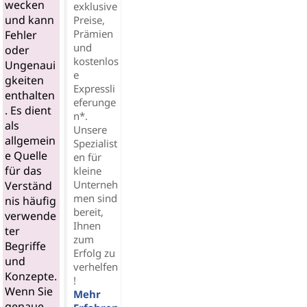
wecken
exklusive
und kann
Preise,
Prämien
Fehler
und
oder
kostenlos
Ungenaui
e
gkeiten
Expressli
enthalten
eferunge
. Es dient
n*.
als
Unsere
allgemein
Spezialist
e Quelle
en für
für das
kleine
Unterneh
Verständ
men sind
nis häufig
bereit,
verwende
Ihnen
ter
zum
Begriffe
Erfolg zu
und
verhelfen
Konzepte.
!
Wenn Sie
Mehr
genaue