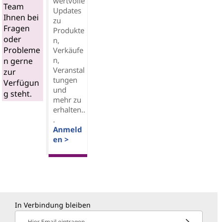
wertvolle
Team
Updates
Ihnen bei
zu
Fragen
Produkte
oder
n,
Probleme
Verkäufe
n,
n gerne
Veranstal
zur
tungen
Verfügun
und
g steht.
mehr zu
erhalten..
.
Anmeld
en >
In Verbindung bleiben
Hier Email eintragen