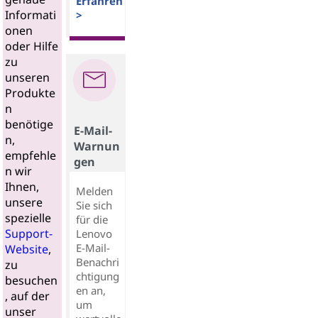
Erfahren
Informati
>
onen
oder Hilfe
zu
unseren
Produkte
n
benötige
E-Mail-
n,
Warnun
empfehle
gen
n wir
Ihnen,
Melden
unsere
Sie sich
spezielle
für die
Support-
Lenovo
E-Mail-
Website
,
Benachri
zu
chtigung
besuchen
en an,
, auf der
um
unser