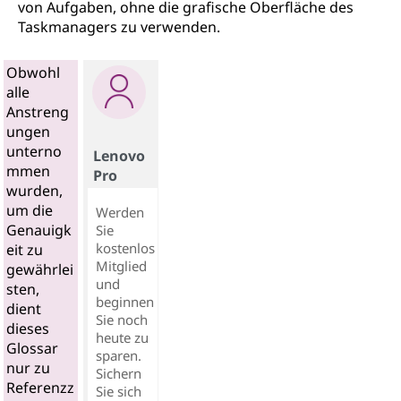
von Aufgaben, ohne die grafische Oberfläche des
Taskmanagers zu verwenden.
Obwohl
alle
Anstreng
ungen
unterno
Lenovo
mmen
Pro
wurden,
um die
Werden
Genauigk
Sie
kostenlos
eit zu
Mitglied
gewährlei
und
sten,
beginnen
dient
Sie noch
dieses
heute zu
Glossar
sparen.
nur zu
Sichern
Referenzz
Sie sich