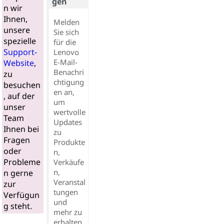
gen
n wir
Ihnen,
Melden
unsere
Sie sich
spezielle
für die
Support-
Lenovo
E-Mail-
Website
,
Benachri
zu
chtigung
besuchen
en an,
, auf der
um
unser
wertvolle
Team
Updates
Ihnen bei
zu
Fragen
Produkte
oder
n,
Probleme
Verkäufe
n,
n gerne
Veranstal
zur
tungen
Verfügun
und
g steht.
mehr zu
erhalten..