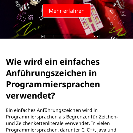
e
Mehr erfahren
i
n
f
a
Wie wird ein einfaches
c
Anführungszeichen in
h
Programmiersprachen
e
verwendet?
s
Ein einfaches Anführungszeichen wird in
A
Programmiersprachen als Begrenzer für Zeichen-
und Zeichenkettenliterale verwendet. In vielen
n
Programmiersprachen, darunter C, C++, Java und