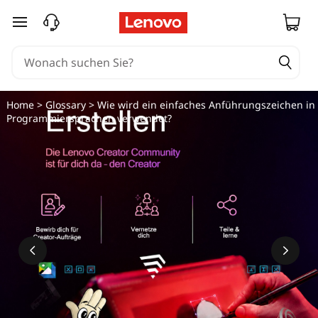
W
zum Hauptinhalt springen
i
e
w
Home
>
Glossary
> Wie wird ein einfaches Anführungszeichen in
Programmiersprachen verwendet?
i
r
d
e
i
n