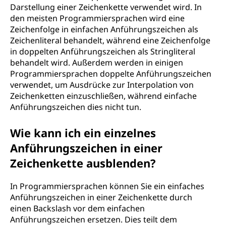
i
Darstellung einer Zeichenkette verwendet wird. In
den meisten Programmiersprachen wird eine
c
Zeichenfolge in einfachen Anführungszeichen als
Zeichenliteral behandelt, während eine Zeichenfolge
h
in doppelten Anführungszeichen als Stringliteral
behandelt wird. Außerdem werden in einigen
e
Programmiersprachen doppelte Anführungszeichen
verwendet, um Ausdrücke zur Interpolation von
n
Zeichenketten einzuschließen, während einfache
Anführungszeichen dies nicht tun.
i
n
Wie kann ich ein einzelnes
Anführungszeichen in einer
P
Zeichenkette ausblenden?
r
In Programmiersprachen können Sie ein einfaches
o
Anführungszeichen in einer Zeichenkette durch
einen Backslash vor dem einfachen
g
Anführungszeichen ersetzen. Dies teilt dem