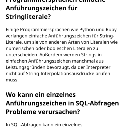
a
Anführungszeichen für
c
Stringliterale?
h
Einige Programmiersprachen wie Python und Ruby
verlangen einfache Anführungszeichen für String-
e
Literale, um sie von anderen Arten von Literalen wie
numerischen oder booleschen Literalen zu
n
unterscheiden. Außerdem werden Strings in
einfachen Anführungszeichen manchmal aus
v
Leistungsgründen bevorzugt, da der Interpreter
nicht auf String-Interpolationsausdrücke prüfen
e
muss.
r
Wo kann ein einzelnes
w
Anführungszeichen in SQL-Abfragen
Probleme verursachen?
e
In SQL-Abfragen kann ein einzelnes
n