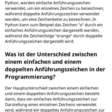
Python, werden einfache Anführungszeichen
f
verwendet, um ein einzelnes Zeichen zu bezeichnen,
während doppelte Anführungszeichen verwendet
ü
werden, um eine Zeichenkette zu bezeichnen. In
Python kann zum Beispiel das Zeichen "a" durch ein
h
einfaches Anführungszeichen dargestellt werden,
während die Zeichenfolge "orange" durch doppelte
r
Anführungszeichen dargestellt wird.
u
Was ist der Unterschied zwischen
n
einem einfachen und einem
doppelten Anführungszeichen in der
g
Programmierung?
s
Der Hauptunterschied zwischen einem einfachen
z
und einem doppelten Anführungszeichen besteht
darin, dass ein einfaches Anführungszeichen zur
e
Darstellung eines einzelnen Zeichens verwendet
wird, während ein doppeltes Anführungszeichen zur