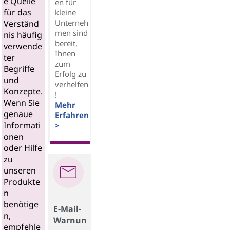
e Quelle
en für
für das
kleine
Unterneh
Verständ
men sind
nis häufig
bereit,
verwende
Ihnen
ter
zum
Begriffe
Erfolg zu
und
verhelfen
Konzepte.
!
Wenn Sie
Mehr
genaue
Erfahren
Informati
>
onen
oder Hilfe
zu
unseren
Produkte
n
benötige
E-Mail-
n,
Warnun
empfehle