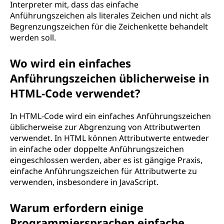
Interpreter mit, dass das einfache
r
Anführungszeichen als literales Zeichen und nicht als
Begrenzungszeichen für die Zeichenkette behandelt
a
werden soll.
m
Wo wird ein einfaches
Anführungszeichen üblicherweise in
m
HTML-Code verwendet?
i
In HTML-Code wird ein einfaches Anführungszeichen
e
üblicherweise zur Abgrenzung von Attributwerten
verwendet. In HTML können Attributwerte entweder
r
in einfache oder doppelte Anführungszeichen
eingeschlossen werden, aber es ist gängige Praxis,
s
einfache Anführungszeichen für Attributwerte zu
verwenden, insbesondere in JavaScript.
p
Warum erfordern einige
r
Programmiersprachen einfache