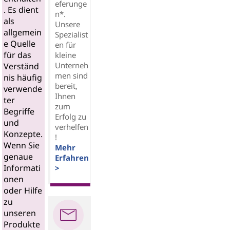
eferunge
. Es dient
n*.
als
Unsere
allgemein
Spezialist
e Quelle
en für
für das
kleine
Unterneh
Verständ
men sind
nis häufig
bereit,
verwende
Ihnen
ter
zum
Begriffe
Erfolg zu
und
verhelfen
Konzepte.
!
Wenn Sie
Mehr
genaue
Erfahren
Informati
>
onen
oder Hilfe
zu
unseren
Produkte