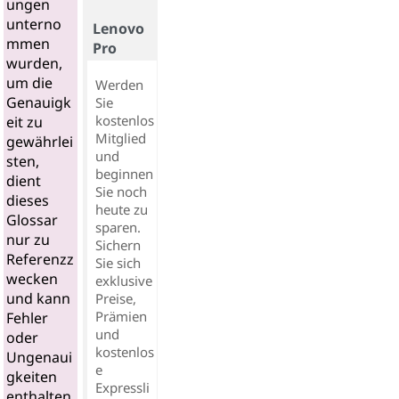
ungen
unterno
Lenovo
mmen
Pro
wurden,
um die
Werden
Genauigk
Sie
kostenlos
eit zu
Mitglied
gewährlei
und
sten,
beginnen
dient
Sie noch
dieses
heute zu
Glossar
sparen.
nur zu
Sichern
Referenzz
Sie sich
wecken
exklusive
und kann
Preise,
Prämien
Fehler
und
oder
kostenlos
Ungenaui
e
gkeiten
Expressli
enthalten