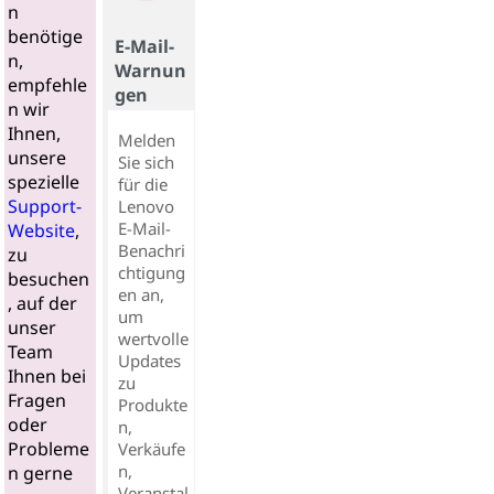
n
benötige
E-Mail-
n,
Warnun
empfehle
gen
n wir
Ihnen,
Melden
unsere
Sie sich
spezielle
für die
Support-
Lenovo
E-Mail-
Website
,
Benachri
zu
chtigung
besuchen
en an,
, auf der
um
unser
wertvolle
Team
Updates
Ihnen bei
zu
Fragen
Produkte
oder
n,
Probleme
Verkäufe
n,
n gerne
Veranstal