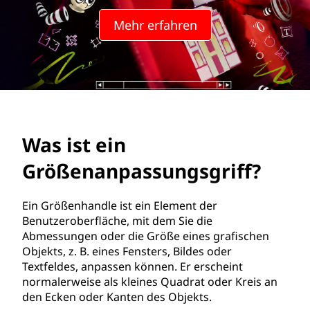
c
Mehr erfahren
h
l
i
c
Was ist ein
h
Größenanpassungsgriff?
t
e
Ein Größenhandle ist ein Element der
Benutzeroberfläche, mit dem Sie die
g
Abmessungen oder die Größe eines grafischen
Objekts, z. B. eines Fensters, Bildes oder
r
Textfeldes, anpassen können. Er erscheint
normalerweise als kleines Quadrat oder Kreis an
i
den Ecken oder Kanten des Objekts.