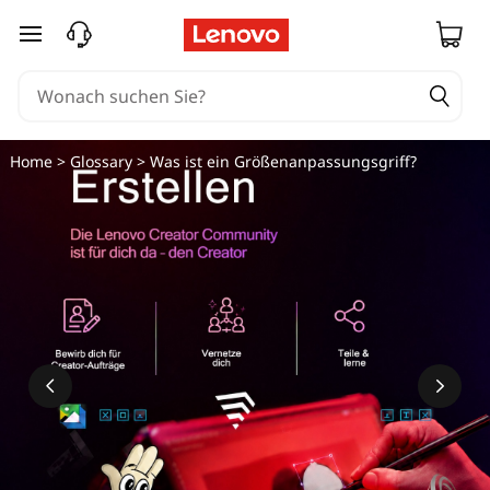
W
zum Hauptinhalt springen
a
s
i
Home
>
Glossary
> Was ist ein Größenanpassungsgriff?
s
t
e
i
n
S