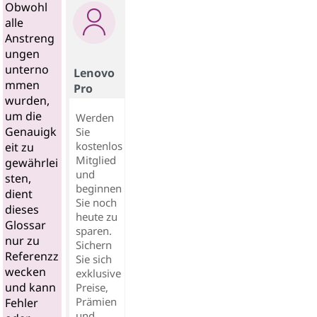
Obwohl
alle
Anstreng
ungen
unterno
Lenovo
mmen
Pro
wurden,
um die
Werden
Genauigk
Sie
kostenlos
eit zu
Mitglied
gewährlei
und
sten,
beginnen
dient
Sie noch
dieses
heute zu
Glossar
sparen.
nur zu
Sichern
Referenzz
Sie sich
wecken
exklusive
und kann
Preise,
Prämien
Fehler
und