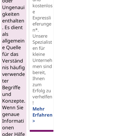
oder
kostenlos
Ungenaui
e
gkeiten
Expressli
enthalten
eferunge
. Es dient
n*.
als
Unsere
allgemein
Spezialist
e Quelle
en für
für das
kleine
Unterneh
Verständ
men sind
nis häufig
bereit,
verwende
Ihnen
ter
zum
Begriffe
Erfolg zu
und
verhelfen
Konzepte.
!
Wenn Sie
Mehr
genaue
Erfahren
Informati
>
onen
oder Hilfe