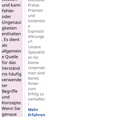
und kann
Preise,
Prämien
Fehler
und
oder
kostenlos
Ungenaui
e
gkeiten
Expressli
enthalten
eferunge
. Es dient
n*.
als
Unsere
allgemein
Spezialist
e Quelle
en für
für das
kleine
Unterneh
Verständ
men sind
nis häufig
bereit,
verwende
Ihnen
ter
zum
Begriffe
Erfolg zu
und
verhelfen
Konzepte.
!
Wenn Sie
Mehr
genaue
Erfahren