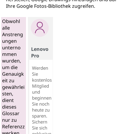
Ihre Google Fotos-Bibliothek zugreifen.
Obwohl
alle
Anstreng
ungen
unterno
Lenovo
mmen
Pro
wurden,
um die
Werden
Genauigk
Sie
kostenlos
eit zu
Mitglied
gewährlei
und
sten,
beginnen
dient
Sie noch
dieses
heute zu
Glossar
sparen.
nur zu
Sichern
Referenzz
Sie sich
wecken
exklusive