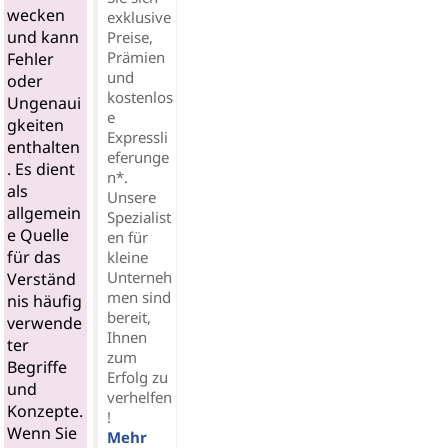
wecken
exklusive
und kann
Preise,
Prämien
Fehler
und
oder
kostenlos
Ungenaui
e
gkeiten
Expressli
enthalten
eferunge
. Es dient
n*.
als
Unsere
allgemein
Spezialist
e Quelle
en für
für das
kleine
Unterneh
Verständ
men sind
nis häufig
bereit,
verwende
Ihnen
ter
zum
Begriffe
Erfolg zu
und
verhelfen
Konzepte.
!
Wenn Sie
Mehr