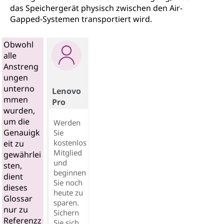
das Speichergerät physisch zwischen den Air-
Gapped-Systemen transportiert wird.
Obwohl
alle
Anstreng
ungen
unterno
Lenovo
mmen
Pro
wurden,
um die
Werden
Genauigk
Sie
kostenlos
eit zu
Mitglied
gewährlei
und
sten,
beginnen
dient
Sie noch
dieses
heute zu
Glossar
sparen.
nur zu
Sichern
Referenzz
Sie sich