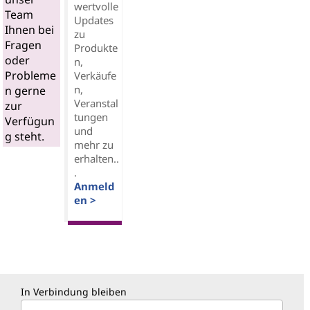
wertvolle
Team
Updates
Ihnen bei
zu
Fragen
Produkte
oder
n,
Probleme
Verkäufe
n,
n gerne
Veranstal
zur
tungen
Verfügun
und
g steht.
mehr zu
erhalten..
.
Anmeld
en >
In Verbindung bleiben