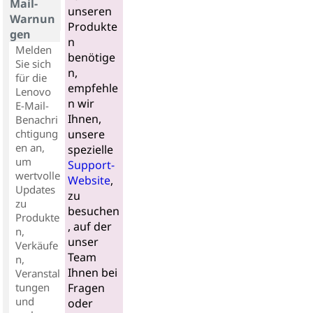
Mail-
unseren
Warnun
Produkte
gen
n
Melden
benötige
Sie sich
n,
für die
empfehle
Lenovo
n wir
E-Mail-
Ihnen,
Benachri
chtigung
unsere
en an,
spezielle
um
Support-
wertvolle
Website
,
Updates
zu
zu
besuchen
Produkte
, auf der
n,
unser
Verkäufe
Team
n,
Ihnen bei
Veranstal
tungen
Fragen
und
oder