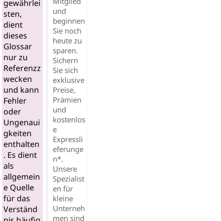
Mitglied
gewährlei
und
sten,
beginnen
dient
Sie noch
dieses
heute zu
Glossar
sparen.
nur zu
Sichern
Referenzz
Sie sich
wecken
exklusive
und kann
Preise,
Prämien
Fehler
und
oder
kostenlos
Ungenaui
e
gkeiten
Expressli
enthalten
eferunge
. Es dient
n*.
als
Unsere
allgemein
Spezialist
e Quelle
en für
für das
kleine
Unterneh
Verständ
men sind
nis häufig