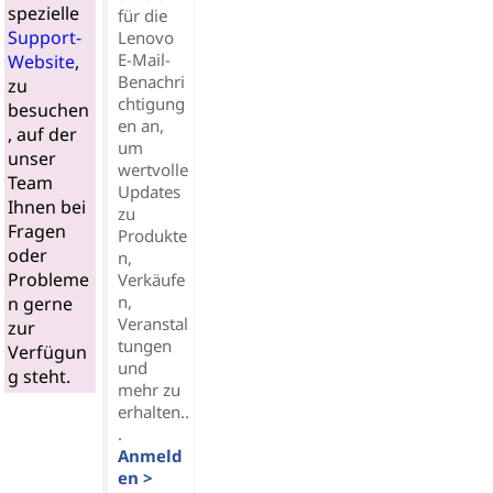
spezielle
für die
Support-
Lenovo
E-Mail-
Website
,
Benachri
zu
chtigung
besuchen
en an,
, auf der
um
unser
wertvolle
Team
Updates
Ihnen bei
zu
Fragen
Produkte
oder
n,
Probleme
Verkäufe
n,
n gerne
Veranstal
zur
tungen
Verfügun
und
g steht.
mehr zu
erhalten..
.
Anmeld
en >