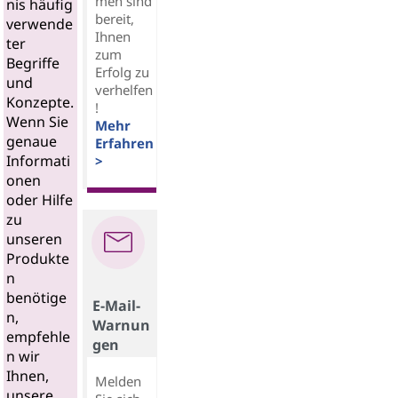
men sind
nis häufig
bereit,
verwende
Ihnen
ter
zum
Begriffe
Erfolg zu
und
verhelfen
Konzepte.
!
Wenn Sie
Mehr
genaue
Erfahren
Informati
>
onen
oder Hilfe
zu
unseren
Produkte
n
benötige
E-Mail-
n,
Warnun
empfehle
gen
n wir
Ihnen,
Melden
unsere