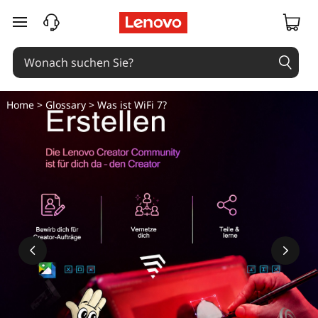
W
zum Hauptinhalt springen
a
s
i
Home
>
Glossary
> Was ist WiFi 7?
s
t
W
i
F
i