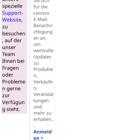
Sie sich
spezielle
für die
Support-
Lenovo
E-Mail-
Website
,
Benachri
zu
chtigung
besuchen
en an,
, auf der
um
unser
wertvolle
Team
Updates
Ihnen bei
zu
Fragen
Produkte
oder
n,
Probleme
Verkäufe
n,
n gerne
Veranstal
zur
tungen
Verfügun
und
g steht.
mehr zu
erhalten..
.
Anmeld
en >