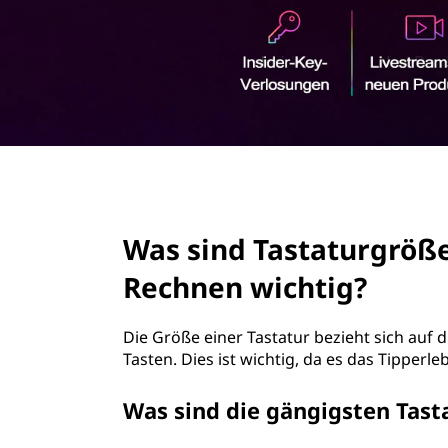
r
i
n
g
e
n
page hero 2/3
Was sind Tastaturgröß
Rechnen wichtig?
Die Größe einer Tastatur bezieht sich au
Tasten. Dies ist wichtig, da es das Tipperl
Was sind die gängigsten Tas