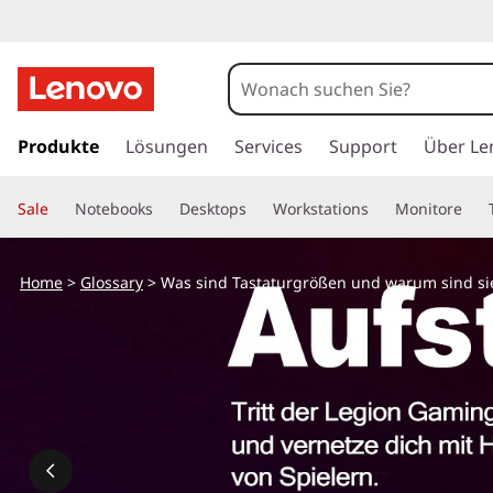
z
u
Produkte
Lösungen
Services
Support
Über Le
m
H
Sale
Notebooks
Desktops
Workstations
Monitore
a
u
p
Home
>
Glossary
> Was sind Tastaturgrößen und warum sind si
t
i
n
h
a
l
t
s
p