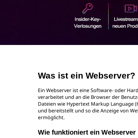
r
i
n
g
e
n
page hero 2/3
Was ist ein Webserver?
Ein Webserver ist eine Software- oder Ha
verarbeitet und an die Browser der Benutzer
Dateien wie Hypertext Markup Language (HT
und bereitstellt und so die Anzeige von 
ermöglicht.
Wie funktioniert ein Webserve