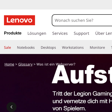
z
u
Lösungen
Services
Support
Über Le
Produkte
m
H
Sale
Notebooks
Desktops
Workstations
Monitore
a
u
p
Home
>
Glossary
> Was ist ein Webserver?
t
i
n
h
a
l
t
s
p