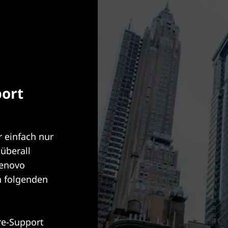
port
r einfach nur
überall
Lenovo
n folgenden
e-Support