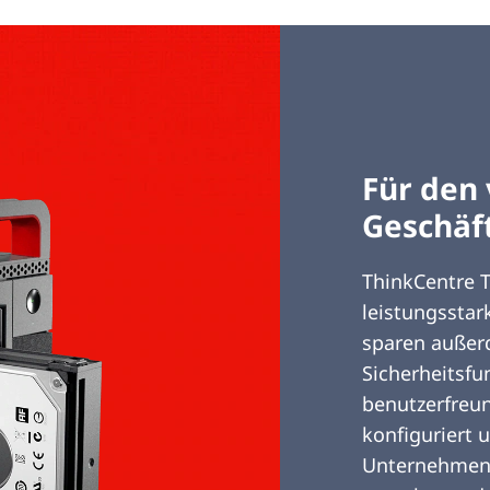
Für den
Geschäf
ThinkCentre T
leistungsstar
sparen außerd
Sicherheitsfu
benutzerfreun
konfiguriert 
Unternehmen