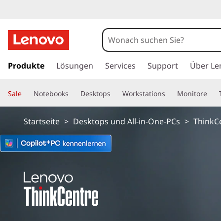
T
h
i
z
u
Produkte
Lösungen
Services
Support
Über Le
n
m
H
k
Sale
Notebooks
Desktops
Workstations
Monitore
a
u
C
p
Startseite
>
Desktops und All-in-One-PCs
>
ThinkC
t
e
i
n
n
h
a
t
l
t
r
s
p