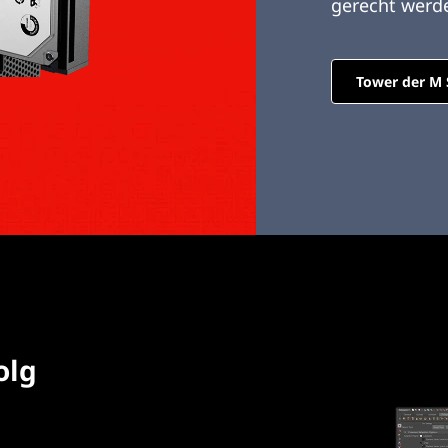
gerecht werd
Tower der M 
olg