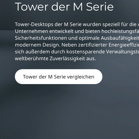
e
Tower der M Serie
r
M
i
n
Tower-Desktops der M Serie wurden speziell für die
S
g
Unternehmen entwickelt und bieten hochleistungsf
e
e
Sicherheitsfunktionen und optimale Ausbaufähigkeit
n
modernem Design. Neben zertifizierter Energieeffizi
r
sich außerdem durch kostensparende Verwaltungst
weltberühmte Zuverlässigkeit aus.
i
Tower der M Serie vergleichen
e
s
T
o
w