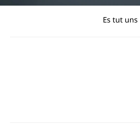
e
Es tut uns
r
s