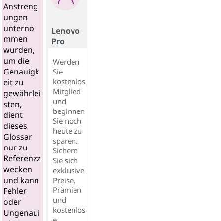
Anstreng
ungen
unterno
Lenovo
mmen
Pro
wurden,
um die
Werden
Genauigk
Sie
kostenlos
eit zu
Mitglied
gewährlei
und
sten,
beginnen
dient
Sie noch
dieses
heute zu
Glossar
sparen.
nur zu
Sichern
Referenzz
Sie sich
wecken
exklusive
und kann
Preise,
Prämien
Fehler
und
oder
kostenlos
Ungenaui
e