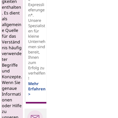
gkeiten
Expressli
enthalten
eferunge
. Es dient
n*.
als
Unsere
allgemein
Spezialist
e Quelle
en für
für das
kleine
Unterneh
Verständ
men sind
nis häufig
bereit,
verwende
Ihnen
ter
zum
Begriffe
Erfolg zu
und
verhelfen
Konzepte.
!
Wenn Sie
Mehr
genaue
Erfahren
Informati
>
onen
oder Hilfe
zu
unseren