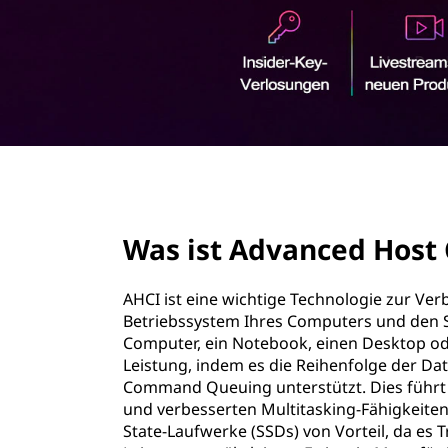
e
r
r
i
n
w
g
e
e
n
i
page hero 2/3
t
Was ist Advanced Host 
e
r
AHCI ist eine wichtige Technologie zur V
Betriebssystem Ihres Computers und den 
t
Computer, ein Notebook, einen Desktop od
Leistung, indem es die Reihenfolge der Da
e
Command Queuing unterstützt. Dies führt z
und verbesserten Multitasking-Fähigkeiten.
H
State-Laufwerke (SSDs) von Vorteil, da es 