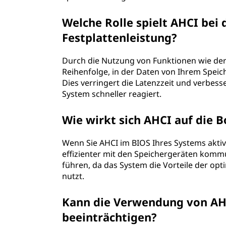
l
Welche Rolle spielt AHCI bei
l
Festplattenleistung?
e
Durch die Nutzung von Funktionen wie der
r
Reihenfolge, in der Daten von Ihrem Spei
Dies verringert die Latenzzeit und verbess
-
System schneller reagiert.
S
Wie wirkt sich AHCI auf die B
c
Wenn Sie AHCI im BIOS Ihres Systems aktiv
h
effizienter mit den Speichergeräten kommu
führen, da das System die Vorteile der 
n
nutzt.
i
Kann die Verwendung von AHC
beeinträchtigen?
t