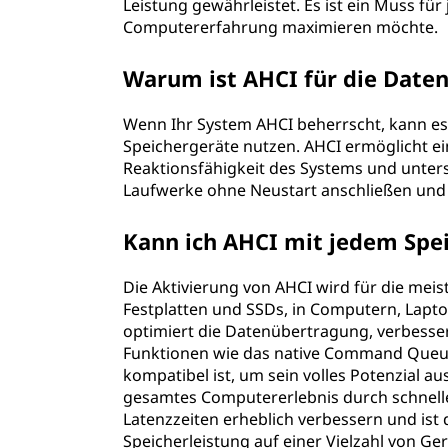
Leistung gewährleistet. Es ist ein Muss für
o
Computererfahrung maximieren möchte.
s
Warum ist AHCI für die Date
t
Wenn Ihr System AHCI beherrscht, kann es
Speichergeräte nutzen. AHCI ermöglicht ei
-
Reaktionsfähigkeit des Systems und unter
C
Laufwerke ohne Neustart anschließen und
o
Kann ich AHCI mit jedem Spe
n
Die Aktivierung von AHCI wird für die mei
Festplatten und SSDs, in Computern, Lapt
t
optimiert die Datenübertragung, verbesser
Funktionen wie das native Command Queuing
r
kompatibel ist, um sein volles Potenzial a
gesamtes Computererlebnis durch schnell
o
Latenzzeiten erheblich verbessern und ist
Speicherleistung auf einer Vielzahl von Ge