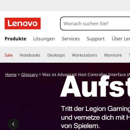
W
a
s
z
u
Produkte
Lösungen
Services
Support
Über Le
i
m
H
s
Sale
Notebooks
Desktops
Workstations
Monitore
a
u
t
p
Home
>
Glossary
> Was ist Advanced Host Controller Interface (
t
e
i
n
i
h
a
n
l
t
e
s
p