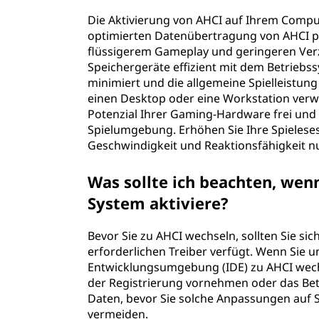
t
Die Aktivierung von AHCI auf Ihrem Comput
optimierten Datenübertragung von AHCI pro
s
flüssigerem Gameplay und geringeren Verzö
Speichergeräte effizient mit dem Betrieb
t
minimiert und die allgemeine Spielleistung
einen Desktop oder eine Workstation verwe
e
Potenzial Ihrer Gaming-Hardware frei und 
Spielumgebung. Erhöhen Sie Ihre Spieleses
l
Geschwindigkeit und Reaktionsfähigkeit n
l
Was sollte ich beachten, we
System aktiviere?
e
(
Bevor Sie zu AHCI wechseln, sollten Sie sic
erforderlichen Treiber verfügt. Wenn Sie 
A
Entwicklungsumgebung (IDE) zu AHCI wec
der Registrierung vornehmen oder das Betr
H
Daten, bevor Sie solche Anpassungen au
vermeiden.