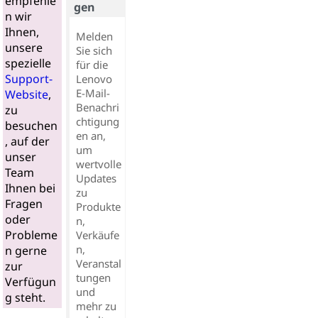
empfehle
gen
n wir
Ihnen,
Melden
unsere
Sie sich
spezielle
für die
Support-
Lenovo
E-Mail-
Website
,
Benachri
zu
chtigung
besuchen
en an,
, auf der
um
unser
wertvolle
Team
Updates
Ihnen bei
zu
Fragen
Produkte
oder
n,
Probleme
Verkäufe
n,
n gerne
Veranstal
zur
tungen
Verfügun
und
g steht.
mehr zu