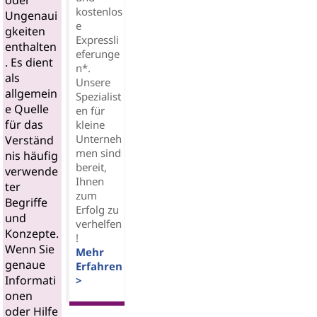
oder
kostenlos
Ungenaui
e
gkeiten
Expressli
enthalten
eferunge
. Es dient
n*.
als
Unsere
allgemein
Spezialist
e Quelle
en für
für das
kleine
Unterneh
Verständ
men sind
nis häufig
bereit,
verwende
Ihnen
ter
zum
Begriffe
Erfolg zu
und
verhelfen
Konzepte.
!
Wenn Sie
Mehr
genaue
Erfahren
Informati
>
onen
oder Hilfe