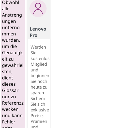
Obwohl
alle
Anstreng
ungen
unterno
Lenovo
mmen
Pro
wurden,
um die
Werden
Genauigk
Sie
kostenlos
eit zu
Mitglied
gewährlei
und
sten,
beginnen
dient
Sie noch
dieses
heute zu
Glossar
sparen.
nur zu
Sichern
Referenzz
Sie sich
wecken
exklusive
und kann
Preise,
Prämien
Fehler
und