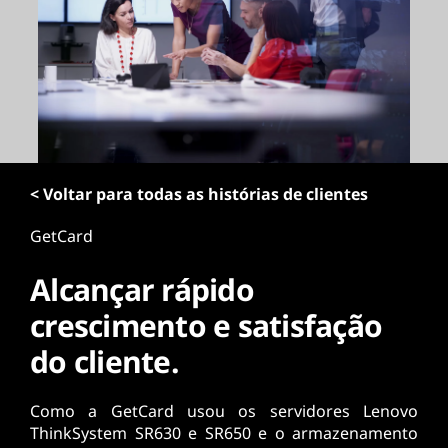
ú
d
o
p
r
i
n
c
i
< Voltar para todas as histórias de clientes
p
a
GetCard
l
Alcançar rápido
crescimento e satisfação
do cliente.
Como a GetCard usou os servidores Lenovo
ThinkSystem SR630 e SR650 e o armazenamento