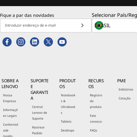
Selecionar País/Reg
Fique a par das novidades
Introduzir endereço de e-mail
SOBRE A
SUPORTE
PRODUT
RECURS
PME
LENOVO
E
OS
OS
Indústrias
GARANTI
Nossa
Notebook
Registro
A
Cotação
Empresa
s &
do
Central
Ultrabook
produto
Informaçõ
Lenovo de
s
es Legais
Fale
Suporte
Tablets
conosco
Conformid
Rastrear
ade
Desktops
FAQs
Pedido
(inglês