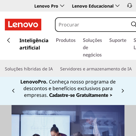
Lenovo Pro
Lenovo Educacional
s
a
Inteligência
Produtos
Soluções
Suporte
l
artificial
de
t
negócios
a
r
Soluções híbridas de IA
Servidores e armazenamento de IA
p
a
LenovoPro.
Conheça nosso programa de
r
descontos e benefícios exclusivos para
a
Currently displaying item 1 of
empresas.
Cadastre-se Gratuitamente >
o
c
o
n
t
e