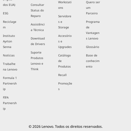
Workstati
Quero ser
dos EUA)
Consultar
ons
um
Status do
ESG
Parceiro
Reparo
Servidore
Reciclage
s e
Programa
Assistênci
m
Storage
de
a Técnica
Vantagen
Instituto
Accesório
Download
s Lenovo
Ayrton
s e
de Drivers
Senna
Upgrades
Glossário
Suporte
Notícias
Catálogo
Base de
Produtos
de
conhecim
Lenovo e
Trabalhe
Produtos
ento
Think
na Lenovo
Recall
Formula 1
Partnersh
Promoçõe
ip
s
FIFA
Partnersh
ip
© 2026 Lenovo. Todos os direitos reservados.