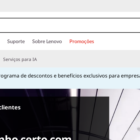
Suporte
Sobre Lenovo
Promoções
Serviços para IA
ograma de descontos e benefícios exclusivos para empres
Currently displaying item 1 of
clientes
nho certo com