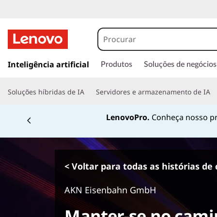
s
a
Inteligência artificial
Produtos
Soluções de negócios
l
t
Soluções híbridas de IA
Servidores e armazenamento de IA
a
r
LenovoPro.
Conheça nosso pr
p
a
r
a
o
< Voltar para todas as histórias de 
c
o
AKN Eisenbahn GmbH
n
t
Manter-se no cami
e