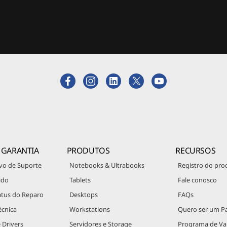
 GARANTIA
PRODUTOS
RECURSOS
vo de Suporte
Notebooks & Ultrabooks
Registro do pro
ido
Tablets
Fale conosco
atus do Reparo
Desktops
FAQs
écnica
Workstations
Quero ser um Pa
 Drivers
Servidores e Storage
Programa de V