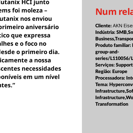
utanix HCI junto
Num rel
ems foi moleza –
Nutanix nos enviou
AKN Eis
rimeiro aniversário
Cliente:
Indústria:
SMB,Sm
tico que expressa
Business,Transpo
lhes e o foco no
Produto familiar:
esde o primeiro dia.
group-and-
series/L110056/
icamente a nossa
Serviços:
Support
scentes necessidades
Região:
Europe
poníveis em um nível
Processadora:
Int
tes.”
Tema:
Hyperconv
Infrastructure,S
Infrastructure,W
Transformation