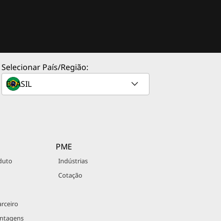
Selecionar País/Região:
PME
duto
Indústrias
Cotação
rceiro
antagens