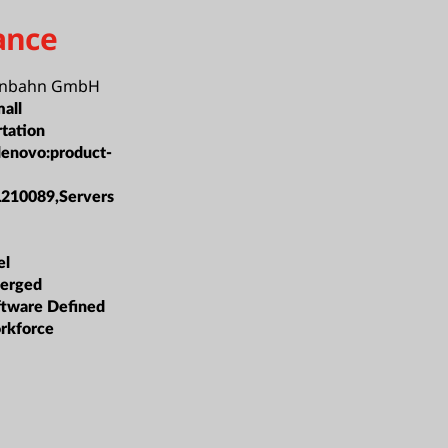
ance
enbahn GmbH
all
rtation
lenovo:product-
L210089,Servers
el
erged
oftware Defined
orkforce