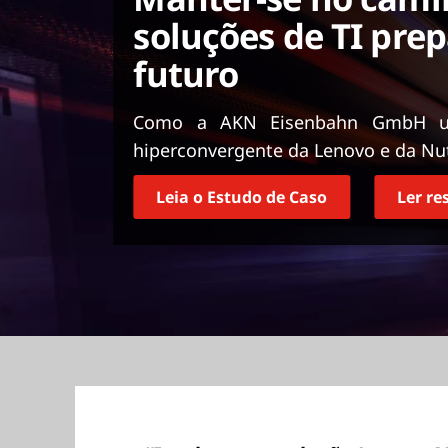
ú
soluções de TI pre
d
o
futuro
p
r
Como a AKN Eisenbahn GmbH uso
i
n
hiperconvergente da Lenovo e da Nut
c
i
Leia o Estudo de Caso
Ler r
p
a
l